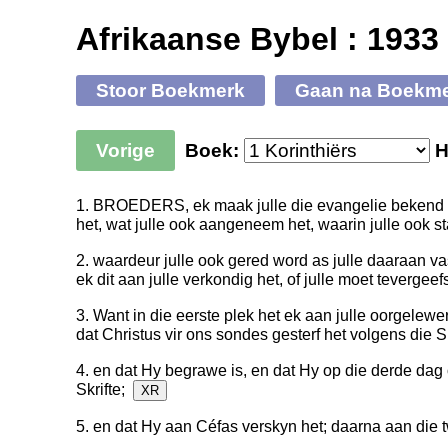
Afrikaanse Bybel : 1933
Stoor Boekmerk
Gaan na Boekm
Vorige
Boek:
H
1. BROEDERS, ek maak julle die evangelie bekend w
het, wat julle ook aangeneem het, waarin julle ook 
2. waardeur julle ook gered word as julle daaraan 
ek dit aan julle verkondig het, of julle moet tevergee
3. Want in die eerste plek het ek aan julle oorgelewe
dat Christus vir ons sondes gesterf het volgens die S
4. en dat Hy begrawe is, en dat Hy op die derde dag
Skrifte;
XR
5. en dat Hy aan Céfas verskyn het; daarna aan die 