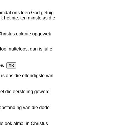
omdat ons teen God getuig
 het nie, ten minste as die
Christus ook nie opgewek
oof nutteloos, dan is julle
ore.
XR
 is ons die ellendigste van
et die eersteling geword
 opstanding van die dode
le ook almal in Christus