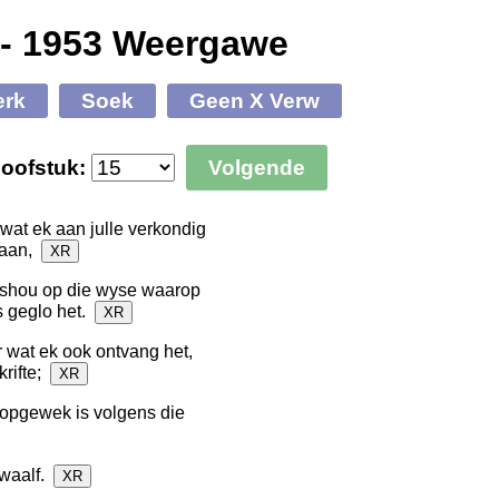
 - 1953 Weergawe
erk
Soek
Geen X Verw
oofstuk:
Volgende
at ek aan julle verkondig
staan,
XR
vashou op die wyse waarop
fs geglo het.
XR
r wat ek ook ontvang het,
krifte;
XR
 opgewek is volgens die
twaalf.
XR