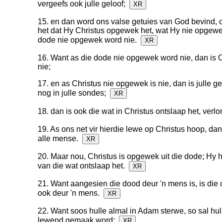
vergeefs ook julle geloof;
XR
15. en dan word ons valse getuies van God bevind, 
het dat Hy Christus opgewek het, wat Hy nie opgewek
dode nie opgewek word nie.
XR
16. Want as die dode nie opgewek word nie, dan is 
nie;
17. en as Christus nie opgewek is nie, dan is julle gel
nog in julle sondes;
XR
18. dan is ook die wat in Christus ontslaap het, verl
19. As ons net vir hierdie lewe op Christus hoop, dan
alle mense.
XR
20. Maar nou, Christus is opgewek uit die dode; Hy h
van die wat ontslaap het.
XR
21. Want aangesien die dood deur 'n mens is, is die
ook deur 'n mens.
XR
22. Want soos hulle almal in Adam sterwe, so sal hul
lewend gemaak word;
XR