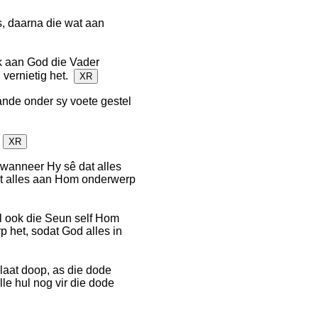
s, daarna die wat aan
k aan God die Vader
 vernietig het.
XR
ande onder sy voete gestel
.
XR
wanneer Hy sê dat alles
wat alles aan Hom onderwerp
l ook die Seun self Hom
 het, sodat God alles in
 laat doop, as die dode
e hul nog vir die dode