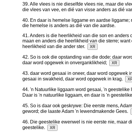
39. Alle vlees is nie dieselfde vlees nie, maar die v
die vlees van vee, en dié van visse anders as dié va
40. En daar is hemelse liggame en aardse liggame; 
die hemelse is anders as dié van die aardse.
41. Anders is die heerlikheid van die son en anders d
maan en anders die heerlikheid van die sterre; want d
heerlikheid van die ander ster.
XR
42. So is ook die opstanding van die dode: daar word
daar word opgewek in onverganklikheid;
XR
43. daar word gesaai in oneer, daar word opgewek in
gesaai in swakheid, daar word opgewek in krag.
X
44. 'n Natuurlike liggaam word gesaai, 'n geestelik
Daar is 'n natuurlike liggaam, en daar is 'n geesteli
45. So is daar ook geskrywe: Die eerste mens, Adam,
geword; die laaste Adam 'n lewendmakende Gees.
46. Die geestelike ewenwel is nie eerste nie, maar di
geestelike.
XR