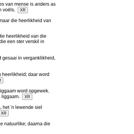
lees van mense is anders as
n voëls.
XR
maar die heerlikheid van
ie heerlikheid van die
ie een ster verskil in
 gesaai in verganklikheid,
 heerlikheid; daar word
R
e liggaam word opgewek.
ke liggaam.
XR
 het 'n lewende siel
XR
e natuurlike; daarna die