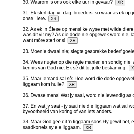
30. Waarom is ons ook elke uur in gevaar?
XR
31. Ek sterf dag vir dag, broeders, so waar as ek op j
onse Here.
XR
32. As ek in Éfese op menslike wyse met wilde diere
was dit vir my? As die dode nie opgewek word nie, la
want môre sterf ons!
XR
33. Moenie dwaal nie; slegte gesprekke bederf goe
34. Wees nugter op die regte manier, en sondig nie
kennis van God nie. Ek sê dit tot julle beskaming.
X
35. Maar iemand sal sê: Hoe word die dode opgewe
liggaam kom hulle?
XR
36. Dwase mens! Wat jy saai, word nie lewendig as di
37. En wat jy saai - jy saai nie die liggaam wat sal wo
byvoorbeeld van koring of van iets anders.
38. Maar God gee dit 'n liggaam soos Hy gewil het, 
saadkorrels sy eie liggaam.
XR