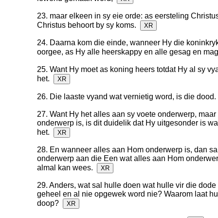
23. maar elkeen in sy eie orde: as eersteling Christu
Christus behoort by sy koms.
XR
24. Daarna kom die einde, wanneer Hy die koninkry
oorgee, as Hy alle heerskappy en alle gesag en mag
25. Want Hy moet as koning heers totdat Hy al sy vy
het.
XR
26. Die laaste vyand wat vernietig word, is die dood
27. Want Hy het alles aan sy voete onderwerp, maar 
onderwerp is, is dit duidelik dat Hy uitgesonder is 
het.
XR
28. En wanneer alles aan Hom onderwerp is, dan sa
onderwerp aan die Een wat alles aan Hom onderwerp
almal kan wees.
XR
29. Anders, wat sal hulle doen wat hulle vir die dode
geheel en al nie opgewek word nie? Waarom laat hull
doop?
XR