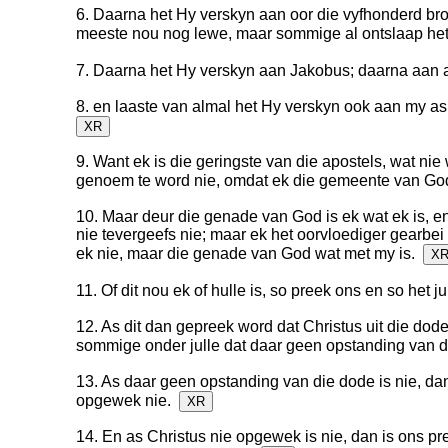
6. Daarna het Hy verskyn aan oor die vyfhonderd br
meeste nou nog lewe, maar sommige al ontslaap he
7. Daarna het Hy verskyn aan Jakobus; daarna aan a
8. en laaste van almal het Hy verskyn ook aan my a
XR
9. Want ek is die geringste van die apostels, wat nie
genoem te word nie, omdat ek die gemeente van Go
10. Maar deur die genade van God is ek wat ek is, 
nie tevergeefs nie; maar ek het oorvloediger gearbei 
ek nie, maar die genade van God wat met my is.
X
11. Of dit nou ek of hulle is, so preek ons en so het j
12. As dit dan gepreek word dat Christus uit die dod
sommige onder julle dat daar geen opstanding van d
13. As daar geen opstanding van die dode is nie, dan
opgewek nie.
XR
14. En as Christus nie opgewek is nie, dan is ons pr