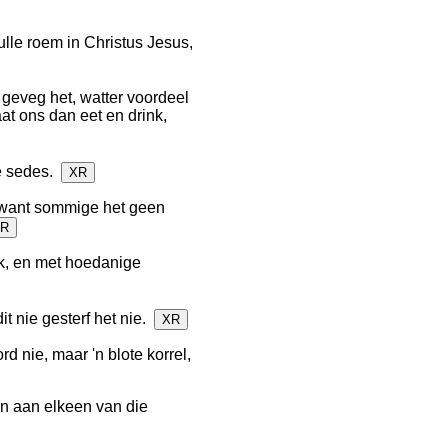
ulle roem in Christus Jesus,
 geveg het, watter voordeel
at ons dan eet en drink,
ie sedes.
XR
; want sommige het geen
R
k, en met hoedanige
t nie gesterf het nie.
XR
rd nie, maar 'n blote korrel,
en aan elkeen van die