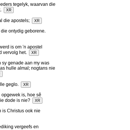
oeders tegelyk, waarvan die
t.
XR
l die apostels;
XR
s die ontydig geborene.
 werd is om 'n apostel
d vervolg het.
XR
en sy genade aan my was
as hulle almal; nogtans nie
R
ulle geglo.
XR
e opgewek is, hoe sê
ie dode is nie?
XR
 is Christus ook nie
ediking vergeefs en