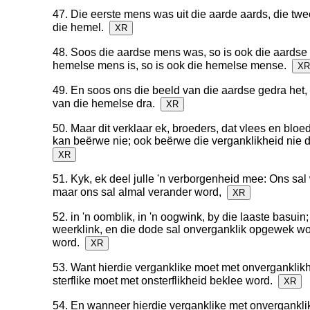
47. Die eerste mens was uit die aarde aards, die twe
die hemel.
XR
48. Soos die aardse mens was, so is ook die aardse
hemelse mens is, so is ook die hemelse mense.
XR
49. En soos ons die beeld van die aardse gedra het, 
van die hemelse dra.
XR
50. Maar dit verklaar ek, broeders, dat vlees en bloe
kan beërwe nie; ook beërwe die verganklikheid nie 
XR
51. Kyk, ek deel julle 'n verborgenheid mee: Ons sal 
maar ons sal almal verander word,
XR
52. in 'n oomblik, in 'n oogwink, by die laaste basuin
weerklink, en die dode sal onverganklik opgewek wo
word.
XR
53. Want hierdie verganklike moet met onverganklikh
sterflike moet met onsterflikheid beklee word.
XR
54. En wanneer hierdie verganklike met onverganklik