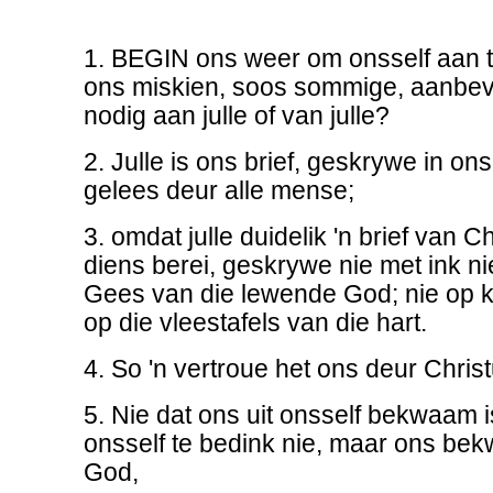
1. BEGIN ons weer om onsself aan t
ons miskien, soos sommige, aanbev
nodig aan julle of van julle?
2. Julle is ons brief, geskrywe in on
gelees deur alle mense;
3. omdat julle duidelik 'n brief van C
diens berei, geskrywe nie met ink ni
Gees van die lewende God; nie op kl
op die vleestafels van die hart.
4. So 'n vertroue het ons deur Chris
5. Nie dat ons uit onsself bekwaam is
onsself te bedink nie, maar ons bek
God,