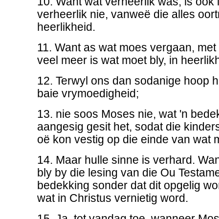
10. Want wat verheerlik was, is ook i
verheerlik nie, vanweë die alles oor
heerlikheid.
11. Want as wat moes vergaan, met 
veel meer is wat moet bly, in heerlik
12. Terwyl ons dan sodanige hoop h
baie vrymoedigheid;
13. nie soos Moses nie, wat 'n bede
aangesig gesit het, sodat die kinders
oë kon vestig op die einde van wat
14. Maar hulle sinne is verhard. Wan
bly by die lesing van die Ou Testame
bedekking sonder dat dit opgelig wo
wat in Christus vernietig word.
15. Ja, tot vandag toe, wanneer Mos