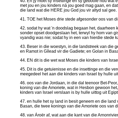
40. En jy moet sy insettinge en sy gebooie hou wat e
met jou en jou kinders ná jou goed mag gaan, en dat
die land wat die HERE jou God jou vir altyd sal gee.
41. TOE het Moses drie stede afgesonder oos van di
42. sodat hy wat 'n doodslag begaan het, daarheen k
sonder opset doodgeslaan het, terwyl hy hom van gist
vyandig was nie; sodat hy in een van hierdie stede ka
43. Beser in die woestyn, in die landstreek van die g
en Ramot in Gílead vir die Gadiete; en Golan in Bas
44. EN dit is die wet wat Moses die kinders van Isra
45. Dit is die getuienisse en die insettinge en die 
meegedeel het aan die kinders van Israel by hulle uit
46. oos van die Jordaan, in die dal teenoor Bet-Peor,
koning van die Amoriete, wat in Hesbon gewoon het,
kinders van Israel verslaan is by hulle uittog uit Egipt
47. en hulle het sy land in besit geneem en die land
Basan, die twee konings van die Amoriete oos van d
48. van Ároër af, wat aan die kant van die Arnonrivier 