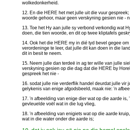
wolkedonkerheid.
12. En die HERE het met julle uit die vuur gespreek; 
woorde gehoor, maar geen verskyning gesien nie - ne
13. Toe het Hy aan julle sy verbond verkondig wat Hy
doen, die tien woorde, en dit op twee kliptafels gesk
14. Ook het die HERE my in dié tyd bevel gegee om j
verordeninge te leer, dat julle dit kan doen in die la
dit in besit te neem.
15. Neem julle dan terdeë in ag ter wille van julle siel
verskyning gesien op die dag dat die HERE by Horeb 
gespreek het nie -
16. sodat julle nie verderflik handel deurdat julle vir 
gelykenis van enige afgodsbeeld, maak nie: 'n afbee
17. 'n afbeelding van enige dier wat op die aarde is,
gevleuelde voël wat in die lug vlieg,
18. 'n afbeelding van enigiets wat op die aarde kruip,
wat in die water onder die aarde is;