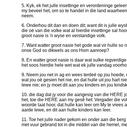
5. Kyk, ek het julle insettinge en verordeninge gel
my beveel het, om so te handel in die land waarheen j
neem.
6. Onderhou dit dan en doen dit; want dit is julle wys
die oë van die volke wat al hierdie insettinge sal hoor
groot nasie is 'n wyse en verstandige volk.
7. Want watter groot nasie het gode wat vir hulle so
onse God so dikwels as ons Hom aanroep?
8. En watter groot nasie is daar wat sulke regverdig
het soos hierdie hele wet wat ek julle vandag voorh
9. Neem jou net in ag en wees terdeë op jou hoede, d
wat jou oë gesien het nie, en dat hulle uit jou hart n
lewe nie; en jy moet dit aan jou kinders en jou kind
10. die dag dat jy voor die aangesig van die HERE 
het, toe die HERE aan my gesê het: Vergader die vol
woorde laat hoor, dat hulle kan leer om My te vrees a
aarde lewe, en dit aan hulle kinders kan leer.
11. Toe het julle nader gekom en onder aan die berg 
met vuur gebrand tot in die middel van die hemel, me