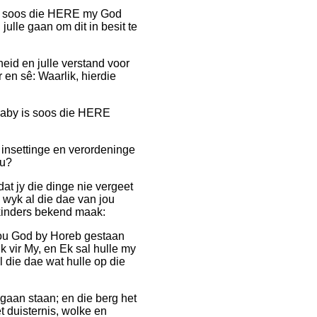
eer soos die HERE my God
ulle gaan om dit in besit te
heid en julle verstand voor
 en sê: Waarlik, hierdie
 naby is soos die HERE
e insettinge en verordeninge
ou?
at jy die dinge nie vergeet
ie wyk al die dae van jou
skinders bekend maak:
jou God by Horeb gestaan
k vir My, en Ek sal hulle my
l die dae wat hulle op die
gaan staan; en die berg het
t duisternis, wolke en