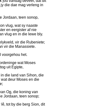
k jou vandag beveel, dat dit
 jy die dae mag verleng in
e Jordaan, teen sonop,
on vlug, wat sy naaste
er en eergister af nie
n vlug en in die lewe bly.
elykveld, vir die Rubeniete;
an vir die Manassiete.
el voorgehou het.
verordeninge wat Moses
tog uit Egipte,
 in die land van Sihon, die
 wat deur Moses en die
e;
 van Og, die koning van
ie Jordaan, teen sonop;
lê, tot by die berg Sion, dit