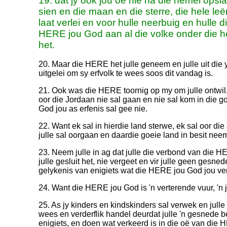
19. dat jy ook jou oë nie na die hemel opsl
sien en die maan en die sterre, die hele leë
laat verlei en voor hulle neerbuig en hulle d
HERE jou God aan al die volke onder die h
het.
20. Maar die HERE het julle geneem en julle uit die y
uitgelei om sy erfvolk te wees soos dit vandag is.
21. Ook was die HERE toornig op my om julle ontwil
oor die Jordaan nie sal gaan en nie sal kom in die 
God jou as erfenis sal gee nie.
22. Want ek sal in hierdie land sterwe, ek sal oor di
julle sal oorgaan en daardie goeie land in besit nee
23. Neem julle in ag dat julle die verbond van die H
julle gesluit het, nie vergeet en vir julle geen gesne
gelykenis van enigiets wat die HERE jou God jou ver
24. Want die HERE jou God is 'n verterende vuur, 'n 
25. As jy kinders en kindskinders sal verwek en julle
wees en verderflik handel deurdat julle 'n gesnede b
enigiets, en doen wat verkeerd is in die oë van di