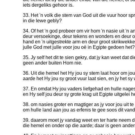
iets dergeliks gehoor is.
33. Het 'n volk die stem van God uit die vuur hoor spr
in die lewe gebly?
34. Of het 'n god probeer om vir hom 'n nasie uit 'n 
deur versoekinge, deur tekens en wonders en deur oo
hand en 'n uitgestrekte arm en deur groot skrikwe
julle God met julle voor jou oë in Egipte gedoen het?
35. Jy self het dit te sien gekry, dat jy kan weet dat 
geen ander buiten Hom nie.
36. Uit die hemel het Hy jou sy stem laat hoor om jou
aarde het Hy jou sy groot vuur laat sien, en jy het sy
37. En omdat Hy jou vaders liefgehad en hulle nagesl
en Hy self jou deur sy grote krag uit Egipte uitgelei he
38. om nasies groter en magtiger as jy voor jou uit te
om hulle land aan jou as erfenis te gee soos dit vand
39. daarom moet jy vandag weet en ter harte neem d
die hemel en onder op die aarde; daar is geen ander 