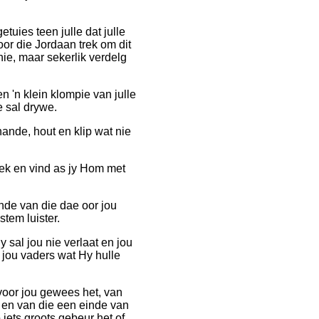
uies teen julle dat julle
oor die Jordaan trek om dit
 nie, maar sekerlik verdelg
n 'n klein klompie van julle
 sal drywe.
ande, hout en klip wat nie
ek en vind as jy Hom met
inde van die dae oor jou
tem luister.
sal jou nie verlaat en jou
n jou vaders wat Hy hulle
voor jou gewees het, van
 en van die een einde van
 iets groots gebeur het of