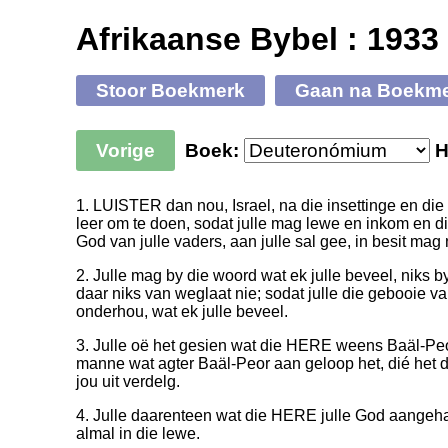
Afrikaanse Bybel : 1933
Stoor Boekmerk
Gaan na Boekm
Vorige
Boek:
H
1. LUISTER dan nou, Israel, na die insettinge en die
leer om te doen, sodat julle mag lewe en inkom en d
God van julle vaders, aan julle sal gee, in besit mag
2. Julle mag by die woord wat ek julle beveel, niks b
daar niks van weglaat nie; sodat julle die gebooie 
onderhou, wat ek julle beveel.
3. Julle oë het gesien wat die HERE weens Baäl-Pe
manne wat agter Baäl-Peor aan geloop het, dié he
jou uit verdelg.
4. Julle daarenteen wat die HERE julle God aangeha
almal in die lewe.