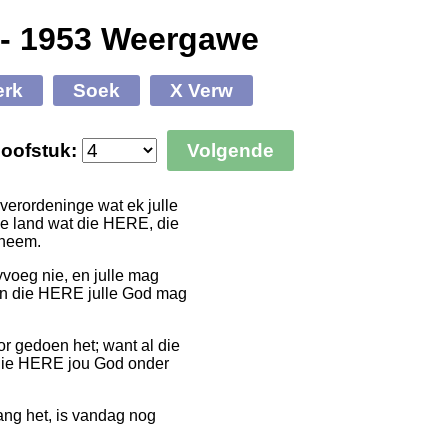
 - 1953 Weergawe
erk
Soek
X Verw
oofstuk:
Volgende
 verordeninge wat ek julle
ie land wat die HERE, die
 neem.
yvoeg nie, en julle mag
van die HERE julle God mag
or gedoen het; want al die
t die HERE jou God onder
ng het, is vandag nog