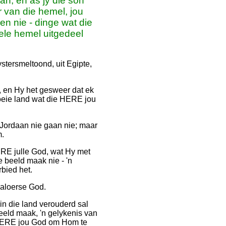
aan, en as jy die son
r van die hemel, jou
ien nie - dinge wat die
ele hemel uitgedeel
stersmeltoond, uit Egipte,
, en Hy het gesweer dat ek
goeie land wat die HERE jou
e Jordaan nie gaan nie; maar
m.
ERE julle God, wat Hy met
de beeld maak nie - 'n
bied het.
jaloerse God.
 in die land verouderd sal
eeld maak, 'n gelykenis van
e HERE jou God om Hom te