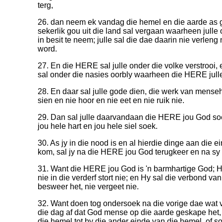
terg,
26. dan neem ek vandag die hemel en die aarde as get
sekerlik gou uit die land sal vergaan waarheen julle 
in besit te neem; julle sal die dae daarin nie verleng
word.
27. En die HERE sal julle onder die volke verstrooi, e
sal onder die nasies oorbly waarheen die HERE julle
28. En daar sal julle gode dien, die werk van menseh
sien en nie hoor en nie eet en nie ruik nie.
29. Dan sal julle daarvandaan die HERE jou God so
jou hele hart en jou hele siel soek.
30. As jy in die nood is en al hierdie dinge aan die e
kom, sal jy na die HERE jou God terugkeer en na sy s
31. Want die HERE jou God is 'n barmhartige God; Hy 
nie in die verderf stort nie; en Hy sal die verbond va
besweer het, nie vergeet nie.
32. Want doen tog ondersoek na die vorige dae wat 
die dag af dat God mense op die aarde geskape het,
die hemel tot by die ander einde van die hemel, of so