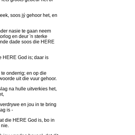
eek, soos jý gehoor het, en
ander nasie te gaan neem
rlog en deur 'n sterke
kkende dade soos die HERE
die HERE God is; daar is
 te onderrig; en op die
 woorde uit die vuur gehoor.
ag na hulle uitverkies het,
t,
 verdrywe en jou in te bring
ag is -
at die HERE God is, bo in
nie.