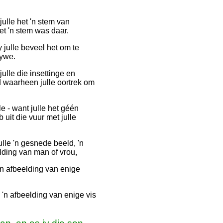
julle het 'n stem van
t 'n stem was daar.
 julle beveel het om te
rywe.
ulle die insettinge en
nd waarheen julle oortrek om
e - want julle het géén
uit die vuur met julle
julle 'n gesnede beeld, 'n
lding van man of vrou,
 'n afbeelding van enige
 'n afbeelding van enige vis