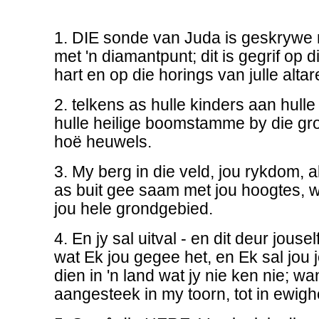
1. DIE sonde van Juda is geskrywe me
met 'n diamantpunt; dit is gegrif op di
hart en op die horings van julle altar
2. telkens as hulle kinders aan hulle
hulle heilige boomstamme by die gr
hoë heuwels.
3. My berg in die veld, jou rykdom, a
as buit gee saam met jou hoogtes, 
jou hele grondgebied.
4. En jy sal uitval - en dit deur jouself
wat Ek jou gegee het, en Ek sal jou 
dien in 'n land wat jy nie ken nie; wan
aangesteek in my toorn, tot in ewighe