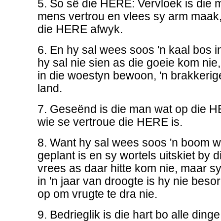
5. So sê die HERE: Vervloek is die 
mens vertrou en vlees sy arm maak, 
die HERE afwyk.
6. En hy sal wees soos 'n kaal bos in
hy sal nie sien as die goeie kom nie
in die woestyn bewoon, 'n brakker
land.
7. Geseënd is die man wat op die H
wie se vertroue die HERE is.
8. Want hy sal wees soos 'n boom w
geplant is en sy wortels uitskiet by 
vrees as daar hitte kom nie, maar sy
in 'n jaar van droogte is hy nie beso
op om vrugte te dra nie.
9. Bedrieglik is die hart bo alle dinge