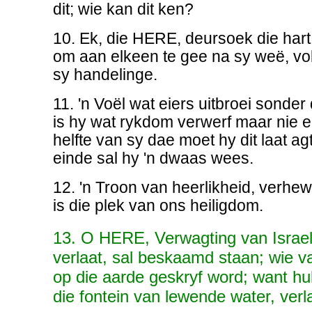
dit; wie kan dit ken?
10. Ek, die HERE, deursoek die hart, 
om aan elkeen te gee na sy weë, vo
sy handelinge.
11. 'n Voël wat eiers uitbroei sonder d
is hy wat rykdom verwerf maar nie eer
helfte van sy dae moet hy dit laat agt
einde sal hy 'n dwaas wees.
12. 'n Troon van heerlikheid, verhew
is die plek van ons heiligdom.
13. O HERE, Verwagting van Israel
verlaat, sal beskaamd staan; wie v
op die aarde geskryf word; want hu
die fontein van lewende water, verl