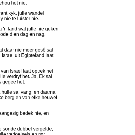
ehou het nie,
want kyk, julle wandel
nie te luister nie.
a 'n land wat julle nie geken
r gode dien dag en nag,
t daar nie meer gesê sal
Israel uit Egipteland laat
an Israel laat optrek het
le verdryf het. Ja, Ek sal
s gegee het.
 hulle sal vang, en daarna
lke berg en van elke heuwel
y aangesig bedek nie, en
le sonde dubbel vergelde,
ulle verfoeisels en my