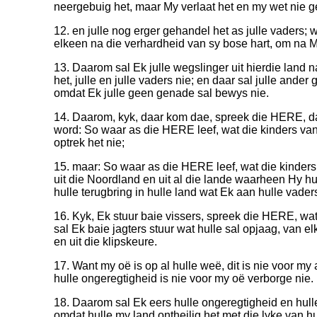
neergebuig het, maar My verlaat het en my wet nie g
12. en julle nog erger gehandel het as julle vaders; 
elkeen na die verhardheid van sy bose hart, om na My 
13. Daarom sal Ek julle wegslinger uit hierdie land n
het, julle en julle vaders nie; en daar sal julle ande
omdat Ek julle geen genade sal bewys nie.
14. Daarom, kyk, daar kom dae, spreek die HERE, da
word: So waar as die HERE leef, wat die kinders van 
optrek het nie;
15. maar: So waar as die HERE leef, wat die kinders v
uit die Noordland en uit al die lande waarheen Hy hul
hulle terugbring in hulle land wat Ek aan hulle vader
16. Kyk, Ek stuur baie vissers, spreek die HERE, wat
sal Ek baie jagters stuur wat hulle sal opjaag, van e
en uit die klipskeure.
17. Want my oë is op al hulle weë, dit is nie voor m
hulle ongeregtigheid is nie voor my oë verborge nie.
18. Daarom sal Ek eers hulle ongeregtigheid en hul
omdat hulle my land ontheilig het met die lyke van h