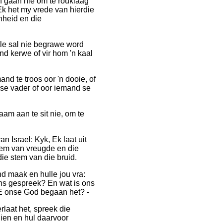
n gaan nie om te rouklaag
Ek het my vrede van hierdie
heid en die
ulle sal nie begrawe word
nd kerwe of vir hom 'n kaal
nd te troos oor 'n dooie, of
 se vader of oor iemand se
aam aan te sit nie, om te
n Israel: Kyk, Ek laat uit
stem van vreugde en die
ie stem van die bruid.
nd maak en hulle jou vra:
ns gespreek? En wat is ons
E onse God begaan het? -
rlaat het, spreek die
ien en hul daarvoor