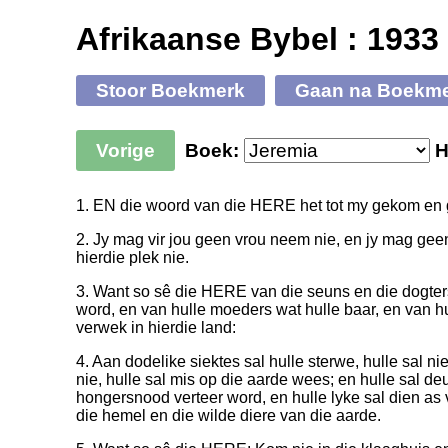
Afrikaanse Bybel : 1933
Stoor Boekmerk
Gaan na Boekm
Vorige
Boek:
H
1. EN die woord van die HERE het tot my gekom en g
2. Jy mag vir jou geen vrou neem nie, en jy mag geen
hierdie plek nie.
3. Want so sê die HERE van die seuns en die dogter
word, en van hulle moeders wat hulle baar, en van hu
verwek in hierdie land:
4. Aan dodelike siektes sal hulle sterwe, hulle sal 
nie, hulle sal mis op die aarde wees; en hulle sal de
hongersnood verteer word, en hulle lyke sal dien as v
die hemel en die wilde diere van die aarde.