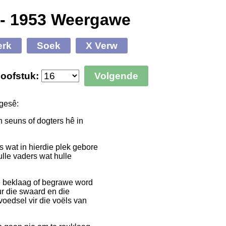
 - 1953 Weergawe
erk
Soek
X Verw
oofstuk:
Volgende
esê:
 seuns of dogters hê in
s wat in hierdie plek gebore
lle vaders wat hulle
nie beklaag of begrawe word
ur die swaard en die
oedsel vir die voëls van