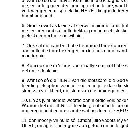
5. Want so sê die HERE: Kom nie in die klaaghuis e
nie, en betuig geen deelneming met hulle nie; want 
volk weggeneem, spreek die HERE, die goedertieren
barmhartigheid.
6. Groot sowel as klein sal sterwe in hierdie land; h
nie, en niemand sal hulle beklaag en homself stukke
plek skeer om hulle ontwil nie.
7. Ook sal niemand vir hulle treurbrood breek om iema
aan hulle die troosbeker gee om te drink oor iemand
moeder nie.
8. Kom ook nie in 'n huis van maaltye om met hulle s
eet en te drink nie.
9. Want so sê die HERE van die leërskare, die God va
hierdie plek ophou voor julle oë en in julle dae die 
stem van vrolikheid, die stem van die bruidegom en d
10. En as jy al hierdie woorde aan hierdie volk beke
Waarom het die HERE al hierdie groot onheile oor o
ongeregtigheid en ons sonde wat ons teen die HER
11. dan moet jy vir hulle sê: Omdat julle vaders My ve
HERE, en agter ander gode aan geloop en hulle ged