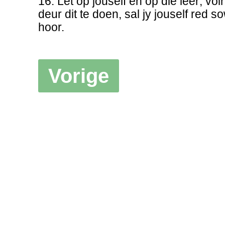
16. Let op jouself en op die leer; vo
deur dit te doen, sal jy jouself red s
hoor.
Vorige