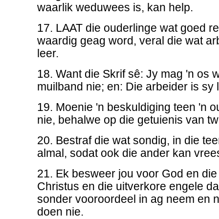
waarlik weduwees is, kan help.
17. LAAT die ouderlinge wat goed re
waardig geag word, veral die wat ar
leer.
18. Want die Skrif sê: Jy mag 'n os 
muilband nie; en: Die arbeider is sy
19. Moenie 'n beskuldiging teen 'n 
nie, behalwe op die getuienis van twe
20. Bestraf die wat sondig, in die t
almal, sodat ook die ander kan vree
21. Ek besweer jou voor God en di
Christus en die uitverkore engele dat
sonder vooroordeel in ag neem en ni
doen nie.