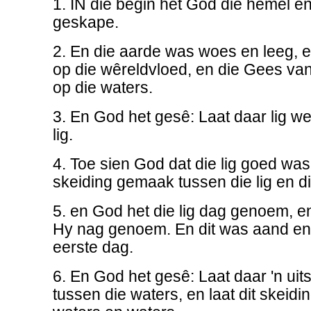
1. IN die begin het God die hemel e
geskape.
2. En die aarde was woes en leeg, e
op die wêreldvloed, en die Gees v
op die waters.
3. En God het gesê: Laat daar lig 
lig.
4. Toe sien God dat die lig goed wa
skeiding gemaak tussen die lig en di
5. en God het die lig dag genoem, en
Hy nag genoem. En dit was aand en d
eerste dag.
6. En God het gesê: Laat daar 'n ui
tussen die waters, en laat dit skeid