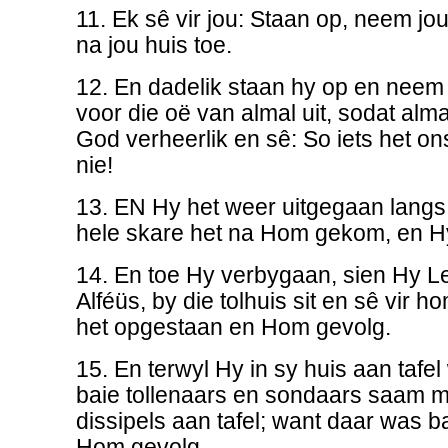
11. Ek sê vir jou: Staan op, neem j
na jou huis toe.
12. En dadelik staan hy op en neem
voor die oë van almal uit, sodat al
God verheerlik en sê: So iets het o
nie!
13. EN Hy het weer uitgegaan langs 
hele skare het na Hom gekom, en Hy 
14. En toe Hy verbygaan, sien Hy Le
Alféüs, by die tolhuis sit en sê vir 
het opgestaan en Hom gevolg.
15. En terwyl Hy in sy huis aan tafe
baie tollenaars en sondaars saam m
dissipels aan tafel; want daar was ba
Hom gevolg.