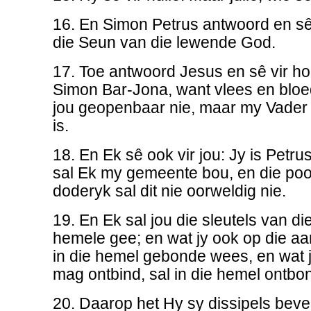
16. En Simon Petrus antwoord en sê:
die Seun van die lewende God.
17. Toe antwoord Jesus en sê vir hom
Simon Bar-Jona, want vlees en bloed
jou geopenbaar nie, maar my Vader 
is.
18. En Ek sê ook vir jou: Jy is Petru
sal Ek my gemeente bou, en die poo
doderyk sal dit nie oorweldig nie.
19. En Ek sal jou die sleutels van di
hemele gee; en wat jy ook op die aa
in die hemel gebonde wees, en wat 
mag ontbind, sal in die hemel ontb
20. Daarop het Hy sy dissipels beve