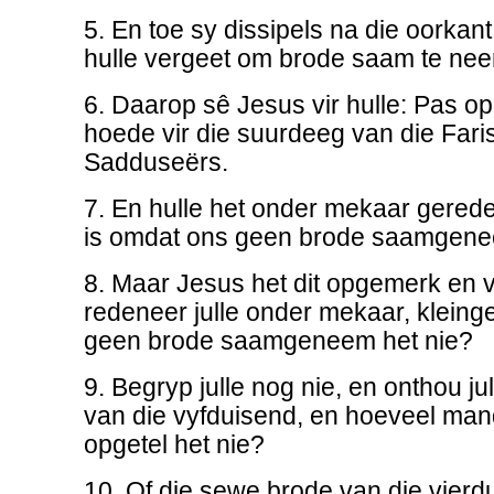
5. En toe sy dissipels na die oorkan
hulle vergeet om brode saam te ne
6. Daarop sê Jesus vir hulle: Pas op
hoede vir die suurdeeg van die Faris
Sadduseërs.
7. En hulle het onder mekaar gerede
is omdat ons geen brode saamgenee
8. Maar Jesus het dit opgemerk en vi
redeneer julle onder mekaar, kleinge
geen brode saamgeneem het nie?
9. Begryp julle nog nie, en onthou jul
van die vyfduisend, en hoeveel mandj
opgetel het nie?
10. Of die sewe brode van die vierd