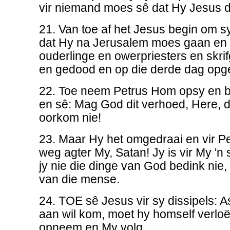
vir niemand moes sê dat Hy Jesus di
21. Van toe af het Jesus begin om sy
dat Hy na Jerusalem moes gaan en 
ouderlinge en owerpriesters en skri
en gedood en op die derde dag opg
22. Toe neem Petrus Hom opsy en b
en sê: Mag God dit verhoed, Here, di
oorkom nie!
23. Maar Hy het omgedraai en vir Pe
weg agter My, Satan! Jy is vir My 'n 
jy nie die dinge van God bedink nie,
van die mense.
24. TOE sê Jesus vir sy dissipels: 
aan wil kom, moet hy homself verloë
opneem en My volg.