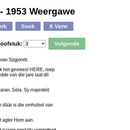
 - 1953 Weergawe
erk
Soek
X Verw
oofstuk:
Volgende
an Sjigjonōt.
k het gevrees! HERE, roep
dde van die jare laat dit
aran. Sela. Sy majesteit
n dáár is die omhulsel van
it agter Hom aan.
 nasies opskrik; verpletterd