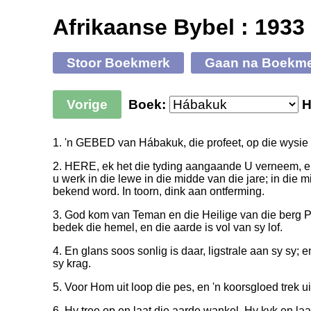
Afrikaanse Bybel : 1933
Stoor Boekmerk
Gaan na Boekm
Vorige
Boek:
H
1. 'n GEBED van Hábakuk, die profeet, op die wysie v
2. HERE, ek het die tyding aangaande U verneem, e
u werk in die lewe in die midde van die jare; in die mi
bekend word. In toorn, dink aan ontferming.
3. God kom van Teman en die Heilige van die berg P
bedek die hemel, en die aarde is vol van sy lof.
4. En glans soos sonlig is daar, ligstrale aan sy sy; e
sy krag.
5. Voor Hom uit loop die pes, en 'n koorsgloed trek u
6. Hy tree op en laat die aarde wankel, Hy kyk en laat