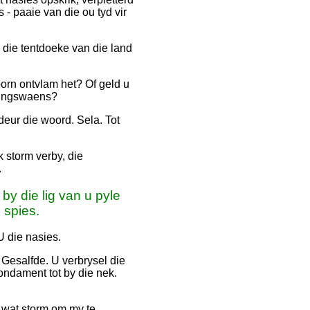
 - paaie van die ou tyd vir
 die tentdoeke van die land
 toorn ontvlam het? Of geld u
nningswaens?
deur die woord. Sela. Tot
 storm verby, die
.
by die lig van u pyle
 spies.
U die nasies.
u Gesalfde. U verbrysel die
ondament tot by die nek.
s wat storm om my te