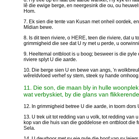
lê die ewige berge, en neergesink die ou, ou heuwels
Hom.
7. Ek sien die tente van Kusan met onheil oordek, en
Mídian bewe.
8. Is dit teen riviere, o HERE, teen die riviere, dat u
grimmigheid die see dat U ry met u perde, u oorwi
9. Heeltemal ontbloot is u boog; besweer is die pyle 
riviere splyt U die aarde.
10. Die berge sien U en bewe van angs, 'n wolkbreuk
wêreldvloed verhef sy stem, steek sy hande omhoog
11. Die son, die maan bly in hulle woonplek 
wat verbyskiet, by die glans van flikkerende
12. In grimmigheid betree U die aarde, in toorn dors 
13. U trek uit tot redding van u volk, tot redding van 
kop van die huis van die goddelose en ontbloot die f
Sela.
14. U deurboor met sy eie pyle die hoof van sy leier