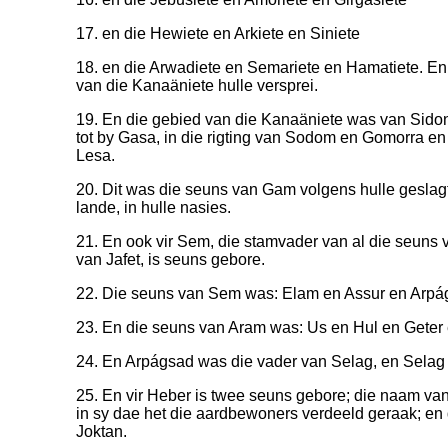
17. en die Hewiete en Arkiete en Siniete
18. en die Arwadiete en Semariete en Hamatiete. En
van die Kanaäniete hulle versprei.
19. En die gebied van die Kanaäniete was van Sidon 
tot by Gasa, in die rigting van Sodom en Gomorra en
Lesa.
20. Dit was die seuns van Gam volgens hulle geslagte,
lande, in hulle nasies.
21. En ook vir Sem, die stamvader van al die seuns 
van Jafet, is seuns gebore.
22. Die seuns van Sem was: Elam en Assur en Arpá
23. En die seuns van Aram was: Us en Hul en Geter
24. En Arpágsad was die vader van Selag, en Selag
25. En vir Heber is twee seuns gebore; die naam va
in sy dae het die aardbewoners verdeeld geraak; en
Joktan.