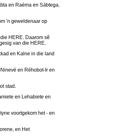
bta en Raéma en Sábtega.
 om 'n geweldenaar op
n die HERE. Daarom sê
angesig van die HERE.
kad en Kalne in die land
 Ninevé en Réhobot-Ir en
ot stad.
namiete en Lehabiete en
istyne voortgekom het - en
orene, en Het