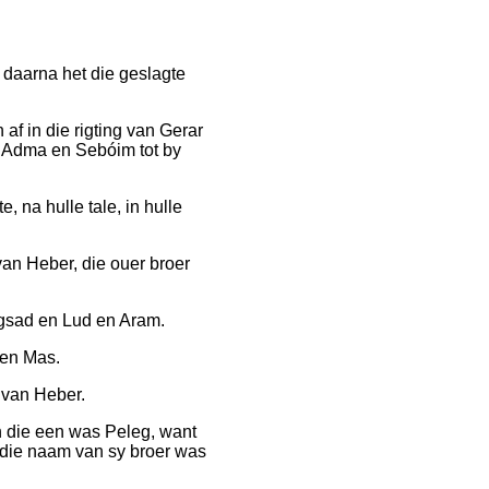
 daarna het die geslagte
af in die rigting van Gerar
 Adma en Sebóim tot by
 na hulle tale, in hulle
van Heber, die ouer broer
gsad en Lud en Aram.
 en Mas.
 van Heber.
n die een was Peleg, want
 die naam van sy broer was