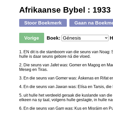
Afrikaanse Bybel : 1933
Stoor Boekmerk
Gaan na Boekm
Vorige
Boek:
H
1. EN dit is die stamboom van die seuns van Noag: S
hulle is daar seuns gebore ná die vloed.
2. Die seuns van Jafet was: Gomer en Magog en Ma
Meseg en Tiras.
3. En die seuns van Gomer was: Áskenas en Rifat e
4. En die seuns van Jawan was: Elísa en Tarsis, die K
5. uit hulle het verdeeld geraak die kuslande van die 
elkeen na sy taal, volgens hulle geslagte, in hulle na
6. En die seuns van Gam was: Kus en Misráim en Pu