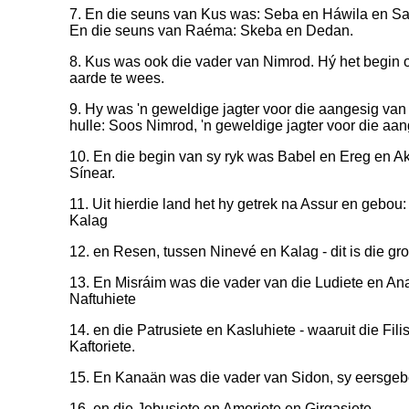
7. En die seuns van Kus was: Seba en Háwila en Sa
En die seuns van Raéma: Skeba en Dedan.
8. Kus was ook die vader van Nimrod. Hý het begin
aarde te wees.
9. Hy was 'n geweldige jagter voor die aangesig va
hulle: Soos Nimrod, 'n geweldige jagter voor die a
10. En die begin van sy ryk was Babel en Ereg en Ak
Sínear.
11. Uit hierdie land het hy getrek na Assur en gebou:
Kalag
12. en Resen, tussen Ninevé en Kalag - dit is die gro
13. En Misráim was die vader van die Ludiete en A
Naftuhiete
14. en die Patrusiete en Kasluhiete - waaruit die Fil
Kaftoriete.
15. En Kanaän was die vader van Sidon, sy eersgeb
16. en die Jebusiete en Amoriete en Girgasiete