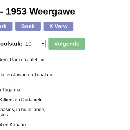
 - 1953 Weergawe
erk
Soek
X Verw
oofstuk:
Volgende
em, Gam en Jafet - vir
dai en Jawan en Tubal en
n Togárma.
ittiërs en Dodaniete -
nasies, in hulle lande,
sies.
t en Kanaän.