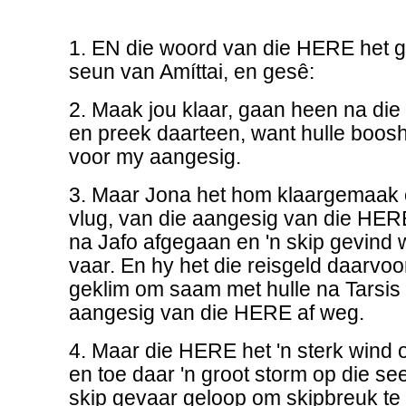
1. EN die woord van die HERE het g
seun van Amíttai, en gesê:
2. Maak jou klaar, gaan heen na die 
en preek daarteen, want hulle boos
voor my aangesig.
3. Maar Jona het hom klaargemaak 
vlug, van die aangesig van die HERE
na Jafo afgegaan en 'n skip gevind 
vaar. En hy het die reisgeld daarvoo
geklim om saam met hulle na Tarsis 
aangesig van die HERE af weg.
4. Maar die HERE het 'n sterk wind 
en toe daar 'n groot storm op die see
skip gevaar geloop om skipbreuk te l