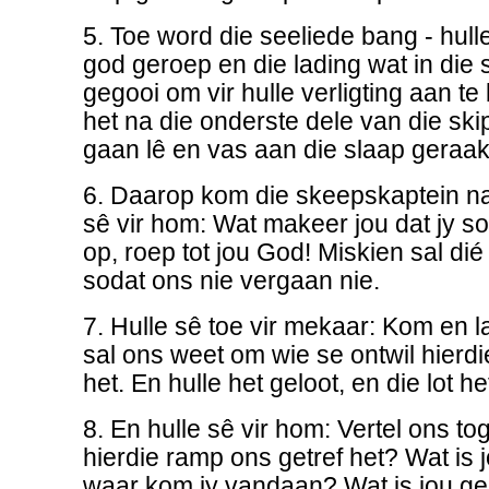
5. Toe word die seeliede bang - hulle
god geroep en die lading wat in die 
gegooi om vir hulle verligting aan te
het na die onderste dele van die ski
gaan lê en vas aan die slaap geraak
6. Daarop kom die skeepskaptein n
sê vir hom: Wat makeer jou dat jy s
op, roep tot jou God! Miskien sal die
sodat ons nie vergaan nie.
7. Hulle sê toe vir mekaar: Kom en l
sal ons weet om wie se ontwil hierdi
het. En hulle het geloot, en die lot h
8. En hulle sê vir hom: Vertel ons t
hierdie ramp ons getref het? Wat is 
waar kom jy vandaan? Wat is jou geb