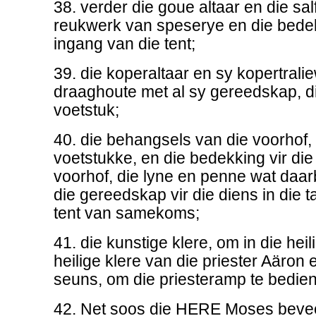
38. verder die goue altaar en die salf
reukwerk van speserye en die bedek
ingang van die tent;
39. die koperaltaar en sy kopertrali
draaghoute met al sy gereedskap, 
voetstuk;
40. die behangsels van die voorhof, 
voetstukke, en die bedekking vir die
voorhof, die lyne en penne wat daar
die gereedskap vir die diens in die 
tent van samekoms;
41. die kunstige klere, om in die heil
heilige klere van die priester Aäron 
seuns, om die priesteramp te bedien
42. Net soos die HERE Moses beveel