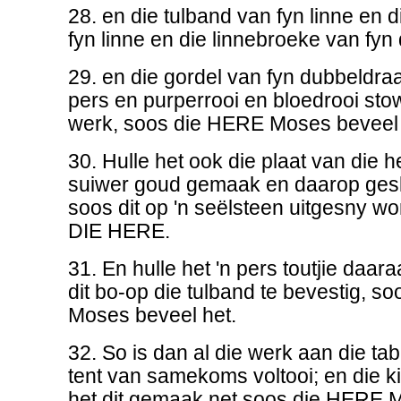
28. en die tulband van fyn linne en
fyn linne en die linnebroeke van fyn
29. en die gordel van fyn dubbeldra
pers en purperrooi en bloedrooi sto
werk, soos die HERE Moses beveel 
30. Hulle het ook die plaat van die h
suiwer goud gemaak en daarop gesk
soos dit op 'n seëlsteen uitgesny 
DIE HERE.
31. En hulle het 'n pers toutjie da
dit bo-op die tulband te bevestig, s
Moses beveel het.
32. So is dan al die werk aan die ta
tent van samekoms voltooi; en die k
het dit gemaak net soos die HERE M