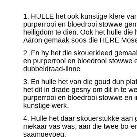
1. HULLE het ook kunstige klere va
purperrooi en bloedrooi stowwe gem
heiligdom te dien. Ook het hulle die h
Aäron gemaak soos die HERE Mose
2. En hy het die skouerkleed gemaa
en purperrooi en bloedrooi stowwe 
dubbeldraad-linne.
3. En hulle het van die goud dun pla
het dit in drade gesny om dit in te we
purperrooi en bloedrooi stowwe en in 
kunstige werk.
4. Hulle het daar skouerstukke aan
mekaar vas was; aan die twee bo-en
saamgevoeg.