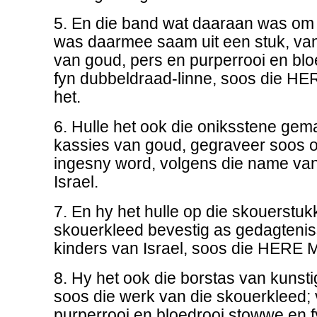
5. En die band wat daaraan was om d
was daarmee saam uit een stuk, van
van goud, pers en purperrooi en bl
fyn dubbeldraad-linne, soos die H
het.
6. Hulle het ook die oniksstene gema
kassies van goud, gegraveer soos op
ingesny word, volgens die name van
Israel.
7. En hy het hulle op die skouerstuk
skouerkleed bevestig as gedagtenis
kinders van Israel, soos die HERE 
8. Hy het ook die borstas van kuns
soos die werk van die skouerkleed;
purperrooi en bloedrooi stowwe en 