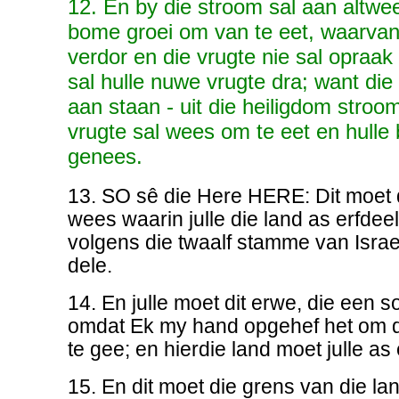
12. En by die stroom sal aan altwe
bome groei om van te eet, waarvan 
verdor en die vrugte nie sal opraak
sal hulle nuwe vrugte dra; want die
aan staan - uit die heiligdom stroom
vrugte sal wees om te eet en hulle 
genees.
13. SO sê die Here HERE: Dit moet
wees waarin julle die land as erfdeel
volgens die twaalf stamme van Israel
dele.
14. En julle moet dit erwe, die een s
omdat Ek my hand opgehef het om di
te gee; en hierdie land moet julle as 
15. En dit moet die grens van die la