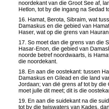
noordekant van die Groot See af, la
Hetlon, tot by die ingang na Sedad t
16. Hamat, Berota, Sibraim, wat tus
Damaskus en die gebied van Hamat l
Haser, wat op die grens van Hauran 
17. So moet dan die grens van die S
Hasar-Enon, die gebied van Damask
noorde betref noordwaarts, is Hamat 
die noordekant.
18. En aan die oostekant: tussen H
Damaskus en Gílead en die land van 
Jordaan; van dié grens af tot by die
moet julle dit meet; dit is die oosteka
19. En aan die suidekant na die sui
tot by die twiswaters van Kades, dan