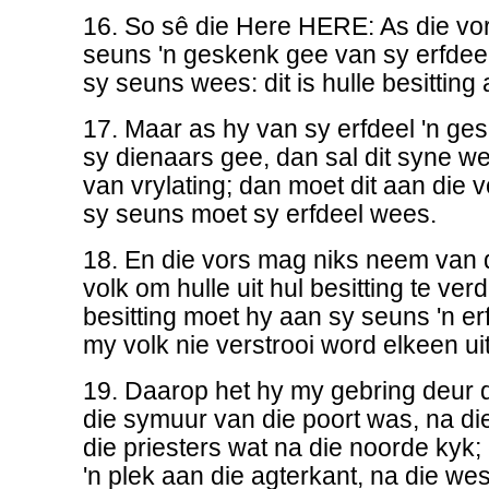
16. So sê die Here HERE: As die vo
seuns 'n geskenk gee van sy erfdeel,
sy seuns wees: dit is hulle besitting 
17. Maar as hy van sy erfdeel 'n g
sy dienaars gee, dan sal dit syne wee
van vrylating; dan moet dit aan die vo
sy seuns moet sy erfdeel wees.
18. En die vors mag niks neem van d
volk om hulle uit hul besitting te ver
besitting moet hy aan sy seuns 'n er
my volk nie verstrooi word elkeen uit 
19. Daarop het hy my gebring deur 
die symuur van die poort was, na die
die priesters wat na die noorde kyk;
'n plek aan die agterkant, na die wes