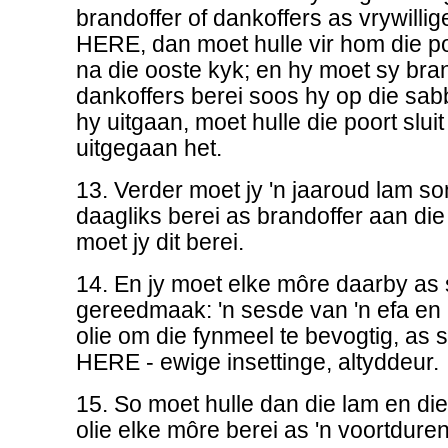
brandoffer of dankoffers as vrywillig
HERE, dan moet hulle vir hom die 
na die ooste kyk; en hy moet sy bra
dankoffers berei soos hy op die sa
hy uitgaan, moet hulle die poort slui
uitgegaan het.
13. Verder moet jy 'n jaaroud lam s
daagliks berei as brandoffer aan di
moet jy dit berei.
14. En jy moet elke môre daarby as 
gereedmaak: 'n sesde van 'n efa en '
olie om die fynmeel te bevogtig, as 
HERE - ewige insettinge, altyddeur.
15. So moet hulle dan die lam en die
olie elke môre berei as 'n voortdure