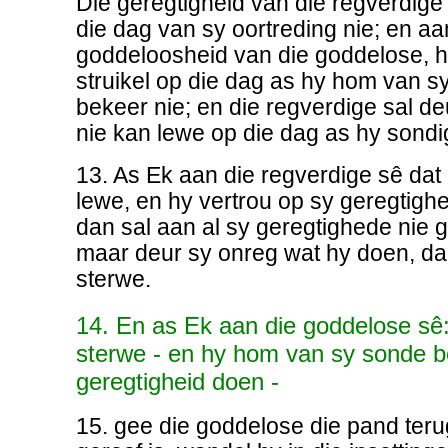
Die geregtigheid van die regverdige
die dag van sy oortreding nie; en a
goddeloosheid van die goddelose, h
struikel op die dag as hy hom van 
bekeer nie; en die regverdige sal de
nie kan lewe op die dag as hy sondig
13. As Ek aan die regverdige sê dat 
lewe, en hy vertrou op sy geregtigh
dan sal aan al sy geregtighede nie 
maar deur sy onreg wat hy doen, da
sterwe.
14. En as Ek aan die goddelose sê:
sterwe - en hy hom van sy sonde b
geregtigheid doen -
15. gee die goddelose die pand teru