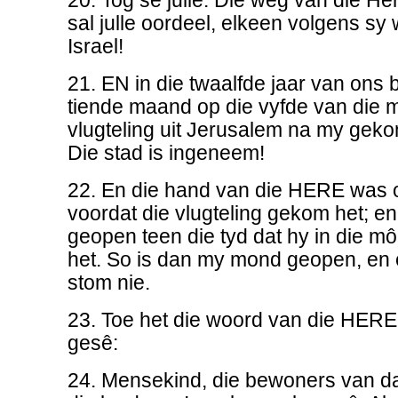
20. Tog sê julle: Die weg van die Her
sal julle oordeel, elkeen volgens sy 
Israel!
21. EN in die twaalfde jaar van ons b
tiende maand op die vyfde van die m
vlugteling uit Jerusalem na my gek
Die stad is ingeneem!
22. En die hand van die HERE was o
voordat die vlugteling gekom het; 
geopen teen die tyd dat hy in die m
het. So is dan my mond geopen, en
stom nie.
23. Toe het die woord van die HERE
gesê:
24. Mensekind, die bewoners van da