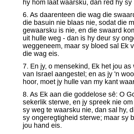
hy hom laat waarsku, dan red hy sy s
6. As daarenteen die wag die swaar
die basuin nie blaas nie, sodat die 
gewaarsku is nie, en die swaard kom
uit hulle weg - dan is hy deur sy on
weggeneem, maar sy bloed sal Ek v
die wag eis.
7. En jy, o mensekind, Ek het jou as
van Israel aangestel; en as jy 'n wo
hoor, moet jy hulle van my kant waa
8. As Ek aan die goddelose sê: O Go
sekerlik sterwe, en jy spreek nie om
sy weg te waarsku nie, dan sal hy, 
sy ongeregtigheid sterwe; maar sy b
jou hand eis.