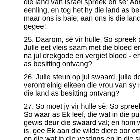
die land van Israel spreek en sê: A
eenling, en tog het hy die land as be
maar ons is baie; aan ons is die land
gegee!
25. Daarom, sê vir hulle: So spree
Julle eet vleis saam met die bloed en
na jul drekgode en vergiet bloed - en 
as besitting ontvang?
26. Julle steun op jul swaard, julle 
verontreinig elkeen die vrou van sy n
die land as besitting ontvang?
27. So moet jy vir hulle sê: So spr
So waar as Ek leef, die wat in die pu
gewis deur die swaard val; en hom w
is, gee Ek aan die wilde diere oor o
en die wat in die vestings en in die s