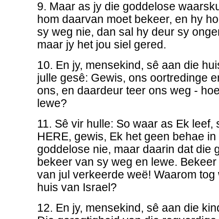
9. Maar as jy die goddelose waarsku
hom daarvan moet bekeer, en hy ho
sy weg nie, dan sal hy deur sy onge
maar jy het jou siel gered.
10. En jy, mensekind, sê aan die hui
julle gesê: Gewis, ons oortredinge 
ons, en daardeur teer ons weg - ho
lewe?
11. Sê vir hulle: So waar as Ek leef
HERE, gewis, Ek het geen behae in 
goddelose nie, maar daarin dat die
bekeer van sy weg en lewe. Bekeer ju
van jul verkeerde weë! Waarom tog w
huis van Israel?
12. En jy, mensekind, sê aan die kin