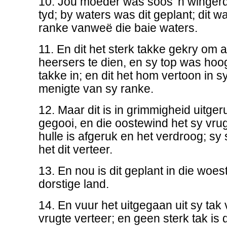
10. Jou moeder was soos 'n wingerds
tyd; by waters was dit geplant; dit 
ranke vanweë die baie waters.
11. En dit het sterk takke gekry om a
heersers te dien, en sy top was hoog
takke in; en dit het hom vertoon in sy
menigte van sy ranke.
12. Maar dit is in grimmigheid uitger
gegooi, en die oostewind het sy vrug
hulle is afgeruk en het verdroog; sy s
het dit verteer.
13. En nou is dit geplant in die woest
dorstige land.
14. En vuur het uitgegaan uit sy tak vo
vrugte verteer; en geen sterk tak is 