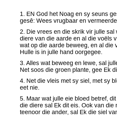
1. EN God het Noag en sy seuns ges
gesê: Wees vrugbaar en vermeerder
2. Die vrees en die skrik vir julle sal
diere van die aarde en al die voëls 
wat op die aarde beweeg, en al die 
Hulle is in julle hand oorgegee.
3. Alles wat beweeg en lewe, sal jul
Net soos die groen plante, gee Ek dit
4. Net die vleis met sy siel, met sy b
eet nie.
5. Maar wat julle eie bloed betref, dit
die diere sal Ek dit eis. Ook van di
teenoor die ander, sal Ek die siel va