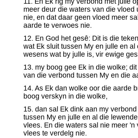
11. En Ek rig my verbond met julle op
meer deur die waters van die vloed 
nie, en dat daar geen vloed meer s
aarde te verwoes nie.
12. En God het gesê: Dit is die tek
wat Ek sluit tussen My en julle en al
wesens wat by julle is, vir ewige ges
13. my boog gee Ek in die wolke; dit
van die verbond tussen My en die a
14. As Ek dan wolke oor die aarde br
boog verskyn in die wolke,
15. dan sal Ek dink aan my verbond
tussen My en julle en al die lewende
vlees. En die waters sal nie meer 'n
vlees te verdelg nie.