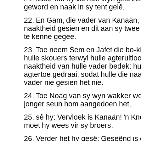
geword en naak in sy tent gelê.
22. En Gam, die vader van Kanaän, 
naaktheid gesien en dit aan sy twee
te kenne gegee.
23. Toe neem Sem en Jafet die bo-kl
hulle skouers terwyl hulle agteruitloo
naaktheid van hulle vader bedek: hu
agtertoe gedraai, sodat hulle die na
vader nie gesien het nie.
24. Toe Noag van sy wyn wakker wo
jonger seun hom aangedoen het,
25. sê hy: Vervloek is Kanaän! 'n K
moet hy wees vir sy broers.
26. Verder het hy gesê: Geseënd i