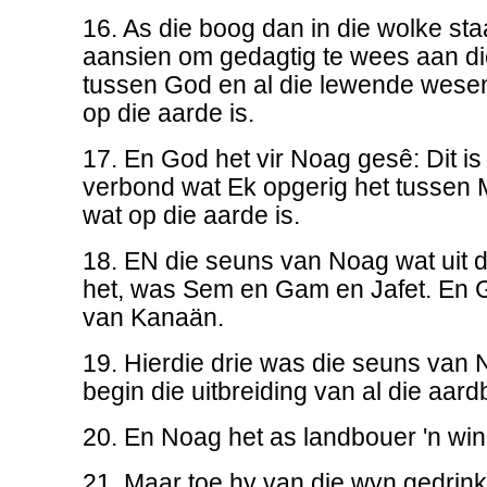
16. As die boog dan in die wolke staa
aansien om gedagtig te wees aan d
tussen God en al die lewende wesens
op die aarde is.
17. En God het vir Noag gesê: Dit is
verbond wat Ek opgerig het tussen M
wat op die aarde is.
18. EN die seuns van Noag wat uit d
het, was Sem en Gam en Jafet. En 
van Kanaän.
19. Hierdie drie was die seuns van 
begin die uitbreiding van al die aar
20. En Noag het as landbouer 'n win
21. Maar toe hy van die wyn gedrink