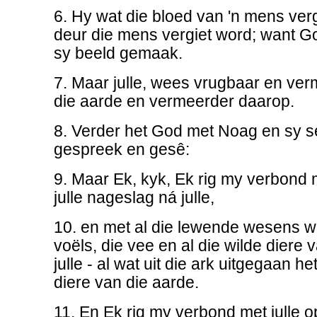
6. Hy wat die bloed van 'n mens verg
deur die mens vergiet word; want G
sy beeld gemaak.
7. Maar julle, wees vrugbaar en ve
die aarde en vermeerder daarop.
8. Verder het God met Noag en sy 
gespreek en gesê:
9. Maar Ek, kyk, Ek rig my verbond m
julle nageslag ná julle,
10. en met al die lewende wesens wat
voëls, die vee en al die wilde diere
julle - al wat uit die ark uitgegaan he
diere van die aarde.
11. En Ek rig my verbond met julle op