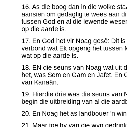
16. As die boog dan in die wolke staa
aansien om gedagtig te wees aan d
tussen God en al die lewende wesens
op die aarde is.
17. En God het vir Noag gesê: Dit is
verbond wat Ek opgerig het tussen M
wat op die aarde is.
18. EN die seuns van Noag wat uit d
het, was Sem en Gam en Jafet. En 
van Kanaän.
19. Hierdie drie was die seuns van 
begin die uitbreiding van al die aar
20. En Noag het as landbouer 'n win
21. Maar toe hy van die wyn gedrink