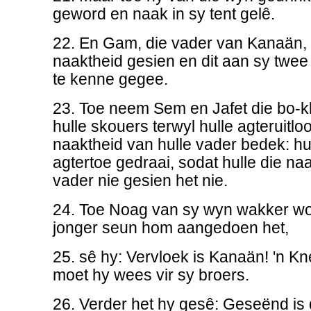
geword en naak in sy tent gelê.
22. En Gam, die vader van Kanaän, 
naaktheid gesien en dit aan sy twee
te kenne gegee.
23. Toe neem Sem en Jafet die bo-kl
hulle skouers terwyl hulle agteruitloo
naaktheid van hulle vader bedek: hu
agtertoe gedraai, sodat hulle die na
vader nie gesien het nie.
24. Toe Noag van sy wyn wakker wo
jonger seun hom aangedoen het,
25. sê hy: Vervloek is Kanaän! 'n K
moet hy wees vir sy broers.
26. Verder het hy gesê: Geseënd i