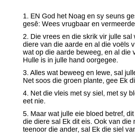
1. EN God het Noag en sy seuns ges
gesê: Wees vrugbaar en vermeerder
2. Die vrees en die skrik vir julle sal
diere van die aarde en al die voëls 
wat op die aarde beweeg, en al die 
Hulle is in julle hand oorgegee.
3. Alles wat beweeg en lewe, sal jul
Net soos die groen plante, gee Ek dit
4. Net die vleis met sy siel, met sy b
eet nie.
5. Maar wat julle eie bloed betref, dit
die diere sal Ek dit eis. Ook van di
teenoor die ander, sal Ek die siel va