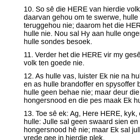
10. So sê die HERE van hierdie volk:
daarvan gehou om te swerwe, hulle h
teruggehou nie; daarom het die HE
hulle nie. Nou sal Hy aan hulle onge
hulle sondes besoek.
11. Verder het die HERE vir my gesê:
volk ten goede nie.
12. As hulle vas, luister Ek nie na h
en as hulle brandoffer en spysoffer b
hulle geen behae nie; maar deur die
hongersnood en die pes maak Ek hull
13. Toe sê ek: Ag, Here HERE, kyk, d
hulle: Julle sal geen swaard sien en
hongersnood hê nie; maar Ek sal ju
vrede gee in hierdie plek.