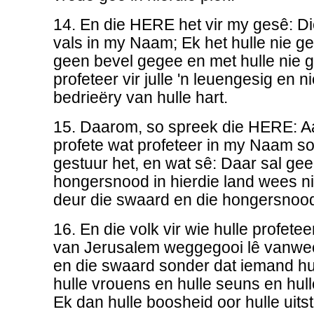
14. En die HERE het vir my gesê: Di
vals in my Naam; Ek het hulle nie ge
geen bevel gegee en met hulle nie g
profeteer vir julle 'n leuengesig en n
bedrieëry van hulle hart.
15. Daarom, so spreek die HERE: 
profete wat profeteer in my Naam so
gestuur het, en wat sê: Daar sal ge
hongersnood in hierdie land wees nie 
deur die swaard en die hongersno
16. En die volk vir wie hulle profeteer
van Jerusalem weggegooi lê vanwe
en die swaard sonder dat iemand hul
hulle vrouens en hulle seuns en hull
Ek dan hulle boosheid oor hulle uitst