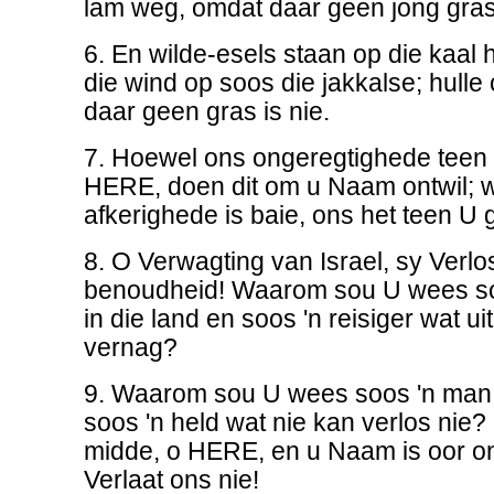
lam weg, omdat daar geen jong gras 
6. En wilde-esels staan op die kaal 
die wind op soos die jakkalse; hulle
daar geen gras is nie.
7. Hoewel ons ongeregtighede teen 
HERE, doen dit om u Naam ontwil; 
afkerighede is baie, ons het teen U 
8. O Verwagting van Israel, sy Verlo
benoudheid! Waarom sou U wees so
in die land en soos 'n reisiger wat ui
vernag?
9. Waarom sou U wees soos 'n man w
soos 'n held wat nie kan verlos nie? 
midde, o HERE, en u Naam is oor on
Verlaat ons nie!