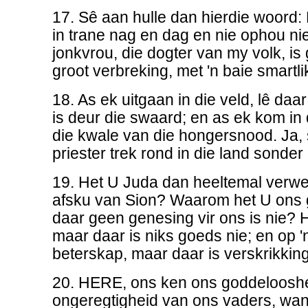
17. Sê aan hulle dan hierdie woord: 
in trane nag en dag en nie ophou nie
jonkvrou, die dogter van my volk, is
groot verbreking, met 'n baie smartl
18. As ek uitgaan in die veld, lê daa
is deur die swaard; en as ek kom in d
die kwale van die hongersnood. Ja, 
priester trek rond in die land sonder
19. Het U Juda dan heeltemal verwer
afsku van Sion? Waarom het U ons 
daar geen genesing vir ons is nie? 
maar daar is niks goeds nie; en op '
beterskap, maar daar is verskrikking
20. HERE, ons ken ons goddelooshe
ongeregtigheid van ons vaders, wan