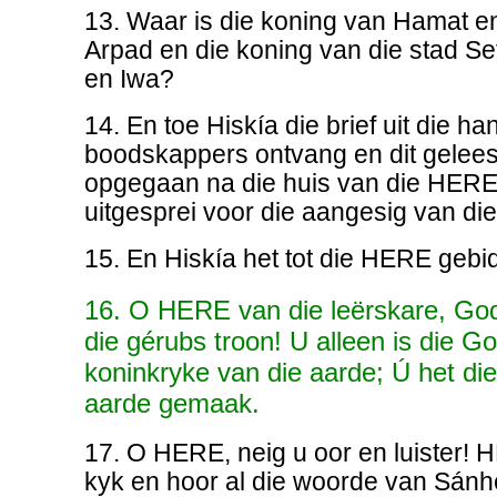
13. Waar is die koning van Hamat e
Arpad en die koning van die stad Se
en Iwa?
14. En toe Hiskía die brief uit die h
boodskappers ontvang en dit gelees 
opgegaan na die huis van die HERE; 
uitgesprei voor die aangesig van d
15. En Hiskía het tot die HERE gebid
16. O HERE van die leërskare, God
die gérubs troon! U alleen is die Go
koninkryke van die aarde; Ú het di
aarde gemaak.
17. O HERE, neig u oor en luister! 
kyk en hoor al die woorde van Sánh