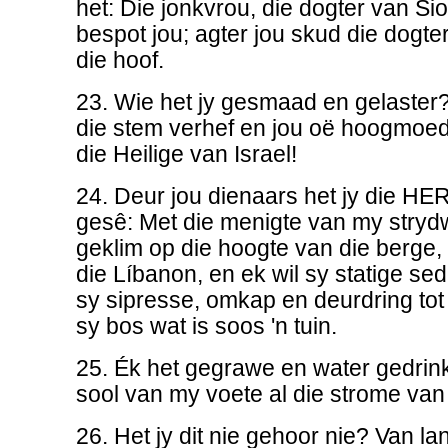
het: Die jonkvrou, die dogter van Sio
bespot jou; agter jou skud die dogt
die hoof.
23. Wie het jy gesmaad en gelaster?
die stem verhef en jou oë hoogmoe
die Heilige van Israel!
24. Deur jou dienaars het jy die H
gesê: Met die menigte van my stry
geklim op die hoogte van die berge,
die Líbanon, en ek wil sy statige se
sy sipresse, omkap en deurdring tot 
sy bos wat is soos 'n tuin.
25. Ék het gegrawe en water gedrink
sool van my voete al die strome van
26. Het jy dit nie gehoor nie? Van lan