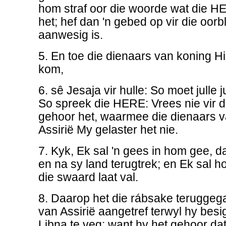
hom straf oor die woorde wat die 
het; hef dan 'n gebed op vir die oorb
aanwesig is.
5. En toe die dienaars van koning Hi
kom,
6. sê Jesaja vir hulle: So moet julle 
So spreek die HERE: Vrees nie vir d
gehoor het, waarmee die dienaars v
Assirië My gelaster het nie.
7. Kyk, Ek sal 'n gees in hom gee, d
en na sy land terugtrek; en Ek sal h
die swaard laat val.
8. Daarop het die rábsake teruggeg
van Assirië aangetref terwyl hy bes
Libna te veg; want hy het gehoor dat