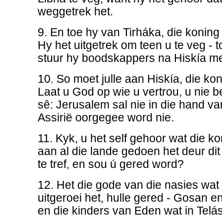
weggetrek het.
9. En toe hy van Tirháka, die koning
Hy het uitgetrek om teen u te veg - t
stuur hy boodskappers na Hiskía me
10. So moet julle aan Hiskía, die kon
Laat u God op wie u vertrou, u nie b
sê: Jerusalem sal nie in die hand v
Assirië oorgegee word nie.
11. Kyk, u het self gehoor wat die ko
aan al die lande gedoen het deur di
te tref, en sou ú gered word?
12. Het die gode van die nasies wa
uitgeroei het, hulle gered - Gosan 
en die kinders van Eden wat in Tela