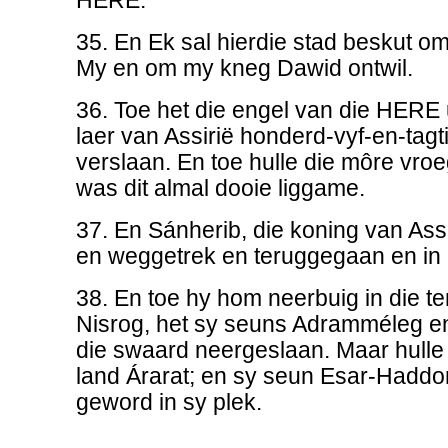
HERE.
35. En Ek sal hierdie stad beskut om 
My en om my kneg Dawid ontwil.
36. Toe het die engel van die HERE u
laer van Assirië honderd-vyf-en-tag
verslaan. En toe hulle die môre vro
was dit almal dooie liggame.
37. En Sánherib, die koning van Assi
en weggetrek en teruggegaan en in N
38. En toe hy hom neerbuig in die t
Nisrog, het sy seuns Adramméleg e
die swaard neergeslaan. Maar hulle 
land Árarat; en sy seun Esar-Haddo
geword in sy plek.