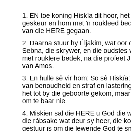
1. EN toe koning Hiskía dit hoor, het
geskeur en hom met 'n roukleed bede
van die HERE gegaan.
2. Daarna stuur hy Éljakim, wat oor 
Sebna, die skrywer, en die oudstes v
met rouklere bedek, na die profeet J
van Amos.
3. En hulle sê vir hom: So sê Hiskía
van benoudheid en straf en lastering
het tot by die geboorte gekom, maar
om te baar nie.
4. Miskien sal die HERE u God die 
die rábsake wat deur sy heer, die ko
gestuur is om die lewende God te s