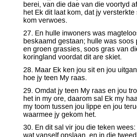
berei, van die dae van die voortyd af
het Ek dit laat kom, dat jy versterkt
kom verwoes.
27. En hulle inwoners was magteloos
beskaamd gestaan; hulle was soos p
en groen grassies, soos gras van di
koringland voordat dit are skiet.
28. Maar Ek ken jou sit en jou uitga
hoe jy teen My raas.
29. Omdat jy teen My raas en jou t
het in my ore, daarom sal Ek my haak
my toom tussen jou lippe en jou ter
waarmee jy gekom het.
30. En dit sal vir jou die teken wees:
wat vanself opslaan, en in die twee