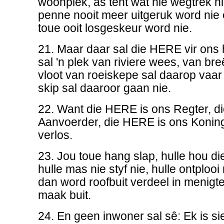
woonplek, as tent wat nie wegtrek n
penne nooit meer uitgeruk word nie
toue ooit losgeskeur word nie.
21. Maar daar sal die HERE vir ons h
sal 'n plek van riviere wees, van bre
vloot van roeiskepe sal daarop vaar 
skip sal daaroor gaan nie.
22. Want die HERE is ons Regter, d
Aanvoerder, die HERE is ons Koning:
verlos.
23. Jou toue hang slap, hulle hou di
hulle mas nie styf nie, hulle ontplooi 
dan word roofbuit verdeel in menigte
maak buit.
24. En geen inwoner sal sê: Ek is si