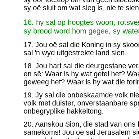
sy oë sluit om wat sleg is, nie te sien
16. hy sal op hoogtes woon, rotsves
sy brood word hom gegee, sy water
17. Jou oë sal die Koning in sy sko
sal 'n wyd uitgestrekte land sien.
18. Jou hart sal die deurgestane ver
en sê: Waar is hy wat getel het? Wa
geweeg het? Waar is hy wat die tori
19. Jy sal die onbeskaamde volk nie
volk met duister, onverstaanbare sp
onbegryplike hakkeltong.
20. Aanskou Sion, die stad van ons f
samekoms! Jou oë sal Jerusalem sie