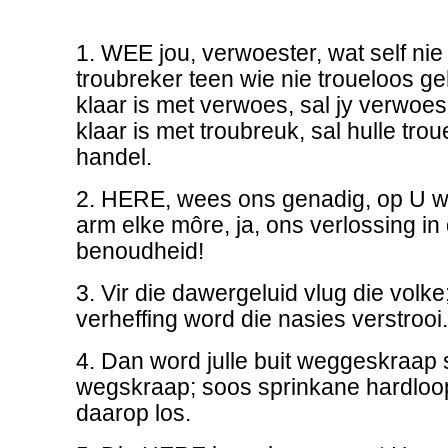
1. WEE jou, verwoester, wat self nie
troubreker teen wie nie troueloos geh
klaar is met verwoes, sal jy verwoes
klaar is met troubreuk, sal hulle tro
handel.
2. HERE, wees ons genadig, op U w
arm elke môre, ja, ons verlossing in
benoudheid!
3. Vir die dawergeluid vlug die volke
verheffing word die nasies verstrooi.
4. Dan word julle buit weggeskraap
wegskraap; soos sprinkane hardloop
daarop los.