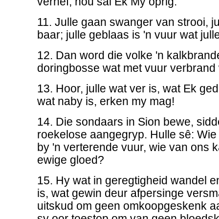
verhef, nou sal Ek My oprig.
11. Julle gaan swanger van strooi, ju
baar; julle geblaas is 'n vuur wat jull
12. Dan word die volke 'n kalkbrand
doringbosse wat met vuur verbrand
13. Hoor, julle wat ver is, wat Ek ged
wat naby is, erken my mag!
14. Die sondaars in Sion bewe, sidde
roekelose aangegryp. Hulle sê: Wi
by 'n verterende vuur, wie van ons 
ewige gloed?
15. Hy wat in geregtigheid wandel e
is, wat gewin deur afpersinge vers
uitskud om geen omkoopgeskenk aan
sy oor toestop om van geen bloedsku