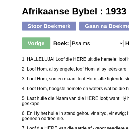
Afrikaanse Bybel : 1933
Stoor Boekmerk
Gaan na Boekm
Vorige
Boek:
H
1. HALLELUJA! Loof die HERE uit die hemele; loof 
2. Loof Hom, al sy engele, loof Hom, al sy leërskare!
3. Loof Hom, son en maan, loof Hom, alle ligtende st
4. Loof Hom, hoogste hemele en waters wat bo die h
5. Laat hulle die Naam van die HERE loof; want Hý h
geskape.
6. En Hy het hulle in stand gehou vir altyd, vir ewig;
geeneen oortree nie.
7. Loof die HERE van die aarde af - groot seediere en