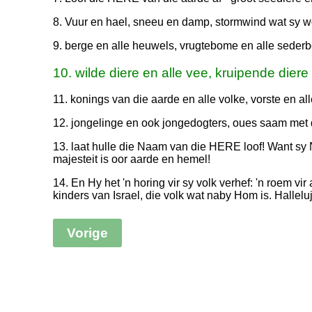
8. Vuur en hael, sneeu en damp, stormwind wat sy w
9. berge en alle heuwels, vrugtebome en alle seder
10. wilde diere en alle vee, kruipende diere
11. konings van die aarde en alle volke, vorste en all
12. jongelinge en ook jongedogters, oues saam met 
13. laat hulle die Naam van die HERE loof! Want sy 
majesteit is oor aarde en hemel!
14. En Hy het 'n horing vir sy volk verhef: 'n roem vir
kinders van Israel, die volk wat naby Hom is. Halleluj
Vorige