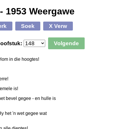
 - 1953 Weergawe
erk
Soek
X Verw
oofstuk:
Volgende
Hom in die hoogtes!
erre!
emele is!
et bevel gegee - en hulle is
 Hy het 'n wet gegee wat
 alle dieptes!