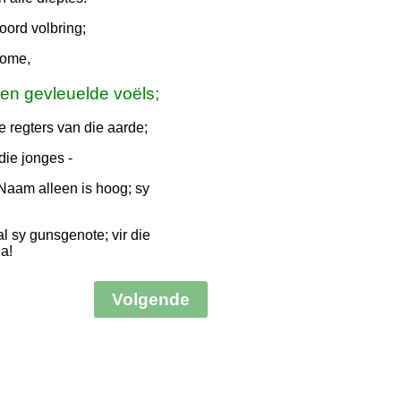
oord volbring;
bome,
 en gevleuelde voëls;
e regters van die aarde;
die jonges -
Naam alleen is hoog; sy
 al sy gunsgenote; vir die
a!
Volgende