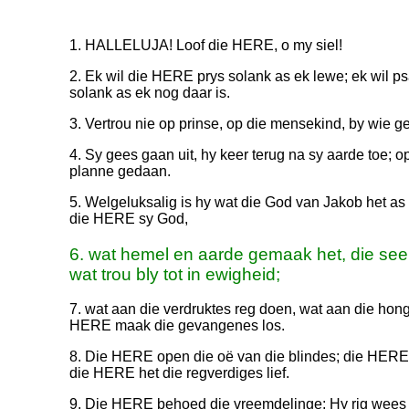
1. HALLELUJA! Loof die HERE, o my siel!
2. Ek wil die HERE prys solank as ek lewe; ek wil p
solank as ek nog daar is.
3. Vertrou nie op prinse, op die mensekind, by wie gee
4. Sy gees gaan uit, hy keer terug na sy aarde toe; op
planne gedaan.
5. Welgeluksalig is hy wat die God van Jakob het as 
die HERE sy God,
6. wat hemel en aarde gemaak het, die see e
wat trou bly tot in ewigheid;
7. wat aan die verdruktes reg doen, wat aan die hon
HERE maak die gevangenes los.
8. Die HERE open die oë van die blindes; die HERE r
die HERE het die regverdiges lief.
9. Die HERE behoed die vreemdelinge; Hy rig wee