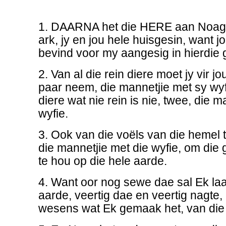
1. DAARNA het die HERE aan Noag g
ark, jy en jou hele huisgesin, want j
bevind voor my aangesig in hierdie 
2. Van al die rein diere moet jy vir j
paar neem, die mannetjie met sy wyf
diere wat nie rein is nie, twee, die 
wyfie.
3. Ook van die voëls van die hemel
die mannetjie met die wyfie, om die 
te hou op die hele aarde.
4. Want oor nog sewe dae sal Ek laat
aarde, veertig dae en veertig nagte,
wesens wat Ek gemaak het, van die 