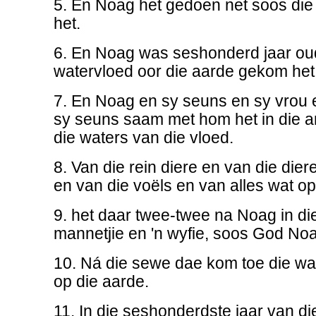
5. En Noag het gedoen net soos di
het.
6. En Noag was seshonderd jaar oud
watervloed oor die aarde gekom het
7. En Noag en sy seuns en sy vrou 
sy seuns saam met hom het in die 
die waters van die vloed.
8. Van die rein diere en van die diere
en van die voëls en van alles wat op
9. het daar twee-twee na Noag in di
mannetjie en 'n wyfie, soos God Noa
10. Ná die sewe dae kom toe die wa
op die aarde.
11. In die seshonderdste jaar van d