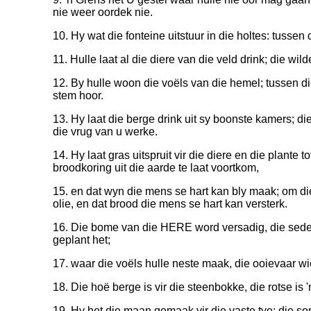
nie weer oordek nie.
10. Hy wat die fonteine uitstuur in die holtes: tussen 
11. Hulle laat al die diere van die veld drink; die wild
12. By hulle woon die voëls van die hemel; tussen die
stem hoor.
13. Hy laat die berge drink uit sy boonste kamers; di
die vrug van u werke.
14. Hy laat gras uitspruit vir die diere en die plante 
broodkoring uit die aarde te laat voortkom,
15. en dat wyn die mens se hart kan bly maak; om die
olie, en dat brood die mens se hart kan versterk.
16. Die bome van die HERE word versadig, die seder
geplant het;
17. waar die voëls hulle neste maak, die ooievaar wie
18. Die hoë berge is vir die steenbokke, die rotse is '
19. Hy het die maan gemaak vir die vaste tye; die so