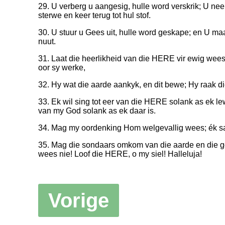
29. U verberg u aangesig, hulle word verskrik; U ne
sterwe en keer terug tot hul stof.
30. U stuur u Gees uit, hulle word geskape; en U ma
nuut.
31. Laat die heerlikheid van die HERE vir ewig wee
oor sy werke,
32. Hy wat die aarde aankyk, en dit bewe; Hy raak di
33. Ek wil sing tot eer van die HERE solank as ek lew
van my God solank as ek daar is.
34. Mag my oordenking Hom welgevallig wees; ék s
35. Mag die sondaars omkom van die aarde en die 
wees nie! Loof die HERE, o my siel! Halleluja!
Vorige