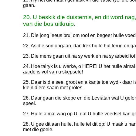
gaan.
20. U beskik die duisternis, en dit word nag,
van die bos uitkruip.
21. Die jong leeus brul om roof en begeer hulle voe
22. As die son opgaan, dan trek hulle hul terug en gaa
23. Die mens gaan uit na sy werk en na sy arbeid tot
24. Hoe talryk is u werke, o HERE! U het hulle alma
aarde is vol van u skepsele!
25. Daar is die see, groot en alkante toe wyd - daar 
klein diere saam met grotes.
26. Daar gaan die skepe en die Leviátan wat U gefo
speel.
27. Hulle almal wag op U, dat U hulle voedsel kan ge
28. U gee dit aan hulle, hulle tel dit op; U maak u h
met die goeie.