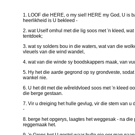
1. LOOF die HERE, o my siel! HERE my God, U is bai
heerlikheid is U bekleed -
2. wat Uself omhul met die lig soos met 'n kleed, wat
tentdoek;
3. wat sy solders bou in die waters, wat van die wol
vleuels van die wind wandel,
4. wat van die winde sy boodskappers maak, van vu
5. Hy het die aarde gegrond op sy grondveste, sodat d
wankel nie.
6. U het dit met die wêreldvloed soos met 'n kleed o
die berge gestaan.
7. Vir u dreiging het hulle gevlug, vir die stem van u
-
8. berge het opgerys, laagtes het weggesak - na die p
reggemaak het.
9. 'n Grens het U gestel waar hulle nie oor mag gaan