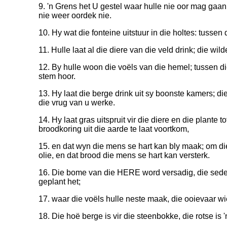
9. 'n Grens het U gestel waar hulle nie oor mag gaan
nie weer oordek nie.
10. Hy wat die fonteine uitstuur in die holtes: tussen 
11. Hulle laat al die diere van die veld drink; die wild
12. By hulle woon die voëls van die hemel; tussen die
stem hoor.
13. Hy laat die berge drink uit sy boonste kamers; di
die vrug van u werke.
14. Hy laat gras uitspruit vir die diere en die plante 
broodkoring uit die aarde te laat voortkom,
15. en dat wyn die mens se hart kan bly maak; om die
olie, en dat brood die mens se hart kan versterk.
16. Die bome van die HERE word versadig, die seder
geplant het;
17. waar die voëls hulle neste maak, die ooievaar wie
18. Die hoë berge is vir die steenbokke, die rotse is '