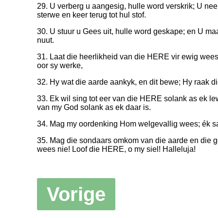
29. U verberg u aangesig, hulle word verskrik; U ne
sterwe en keer terug tot hul stof.
30. U stuur u Gees uit, hulle word geskape; en U ma
nuut.
31. Laat die heerlikheid van die HERE vir ewig wee
oor sy werke,
32. Hy wat die aarde aankyk, en dit bewe; Hy raak di
33. Ek wil sing tot eer van die HERE solank as ek lew
van my God solank as ek daar is.
34. Mag my oordenking Hom welgevallig wees; ék s
35. Mag die sondaars omkom van die aarde en die 
wees nie! Loof die HERE, o my siel! Halleluja!
Vorige