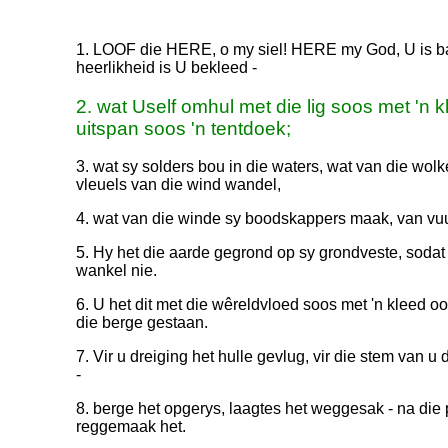
1. LOOF die HERE, o my siel! HERE my God, U is bai
heerlikheid is U bekleed -
2. wat Uself omhul met die lig soos met 'n 
uitspan soos 'n tentdoek;
3. wat sy solders bou in die waters, wat van die wol
vleuels van die wind wandel,
4. wat van die winde sy boodskappers maak, van vu
5. Hy het die aarde gegrond op sy grondveste, sodat d
wankel nie.
6. U het dit met die wêreldvloed soos met 'n kleed o
die berge gestaan.
7. Vir u dreiging het hulle gevlug, vir die stem van u
-
8. berge het opgerys, laagtes het weggesak - na die p
reggemaak het.