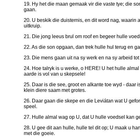
19. Hy het die maan gemaak vir die vaste tye; die so
gaan.
20. U beskik die duisternis, en dit word nag, waarin a
uitkruip.
21. Die jong leeus brul om roof en begeer hulle voe
22. As die son opgaan, dan trek hulle hul terug en gaa
23. Die mens gaan uit na sy werk en na sy arbeid tot
24. Hoe talryk is u werke, o HERE! U het hulle alma
aarde is vol van u skepsele!
25. Daar is die see, groot en alkante toe wyd - daar 
klein diere saam met grotes.
26. Daar gaan die skepe en die Leviátan wat U gefo
speel.
27. Hulle almal wag op U, dat U hulle voedsel kan ge
28. U gee dit aan hulle, hulle tel dit op; U maak u h
met die goeie.