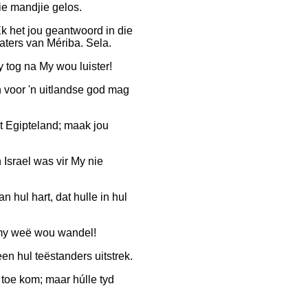
ie mandjie gelos.
Ek het jou geantwoord in die
aters van Mériba. Sela.
jy tog na My wou luister!
 voor 'n uitlandse god mag
it Egipteland; maak jou
 Israel was vir My nie
 hul hart, dat hulle in hul
 my weë wou wandel!
 hul teëstanders uitstrek.
oe kom; maar húlle tyd