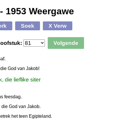
 - 1953 Weergawe
erk
Soek
X Verw
oofstuk:
Volgende
af.
n die God van Jakob!
 die lieflike siter
ns feesdag.
van die God van Jakob.
getrek het teen Egipteland.