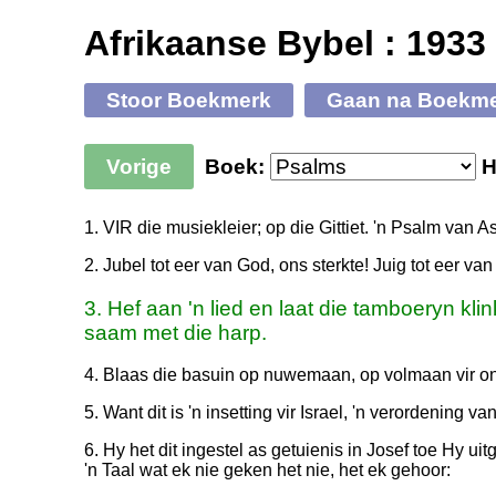
Afrikaanse Bybel : 1933
Stoor Boekmerk
Gaan na Boekm
Vorige
Boek:
H
1. VIR die musiekleier; op die Gittiet. 'n Psalm van As
2. Jubel tot eer van God, ons sterkte! Juig tot eer va
3. Hef aan 'n lied en laat die tamboeryn klink,
saam met die harp.
4. Blaas die basuin op nuwemaan, op volmaan vir o
5. Want dit is 'n insetting vir Israel, 'n verordening 
6. Hy het dit ingestel as getuienis in Josef toe Hy uit
'n Taal wat ek nie geken het nie, het ek gehoor: