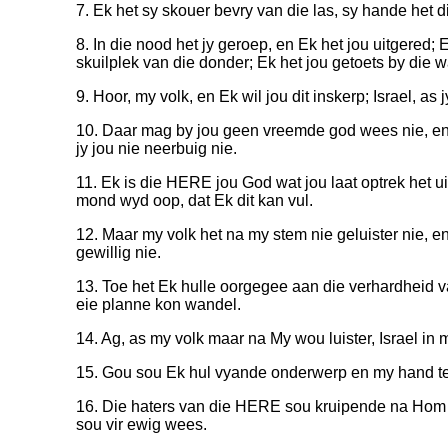
7. Ek het sy skouer bevry van die las, sy hande het d
8. In die nood het jy geroep, en Ek het jou uitgered; 
skuilplek van die donder; Ek het jou getoets by die w
9. Hoor, my volk, en Ek wil jou dit inskerp; Israel, as 
10. Daar mag by jou geen vreemde god wees nie, en
jy jou nie neerbuig nie.
11. Ek is die HERE jou God wat jou laat optrek het u
mond wyd oop, dat Ek dit kan vul.
12. Maar my volk het na my stem nie geluister nie, en
gewillig nie.
13. Toe het Ek hulle oorgegee aan die verhardheid van
eie planne kon wandel.
14. Ag, as my volk maar na My wou luister, Israel in
15. Gou sou Ek hul vyande onderwerp en my hand teen
16. Die haters van die HERE sou kruipende na Hom t
sou vir ewig wees.