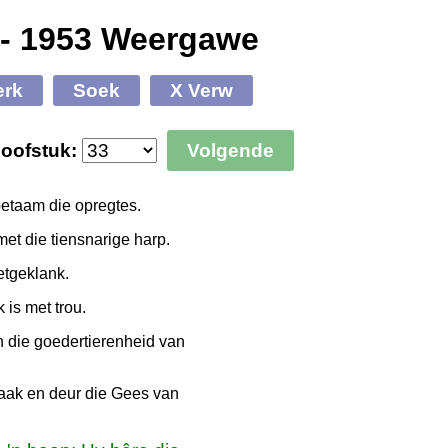
 - 1953 Weergawe
erk
Soek
X Verw
oofstuk:
Volgende
etaam die opregtes.
met die tiensnarige harp.
etgeklank.
 is met trou.
an die goedertierenheid van
aak en deur die Gees van