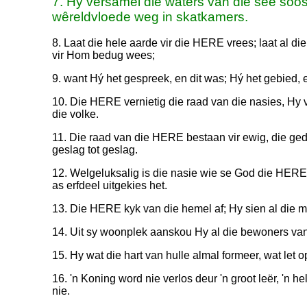
7. Hy versamel die waters van die see soos 
wêreldvloede weg in skatkamers.
8. Laat die hele aarde vir die HERE vrees; laat al di
vir Hom bedug wees;
9. want Hý het gespreek, en dit was; Hý het gebied, e
10. Die HERE vernietig die raad van die nasies, Hy 
die volke.
11. Die raad van die HERE bestaan vir ewig, die ged
geslag tot geslag.
12. Welgeluksalig is die nasie wie se God die HERE 
as erfdeel uitgekies het.
13. Die HERE kyk van die hemel af; Hy sien al die 
14. Uit sy woonplek aanskou Hy al die bewoners van
15. Hy wat die hart van hulle almal formeer, wat let o
16. 'n Koning word nie verlos deur 'n groot leër, 'n h
nie.