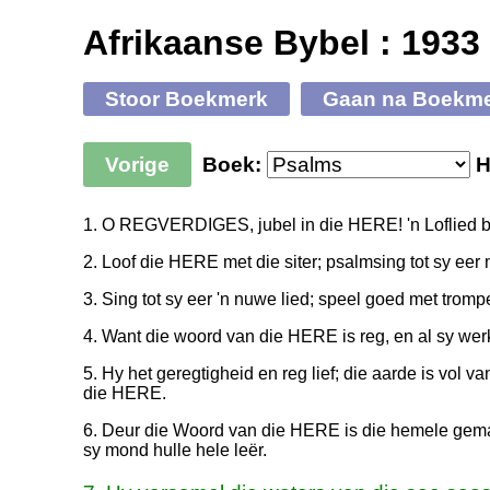
Afrikaanse Bybel : 1933
Stoor Boekmerk
Gaan na Boekm
Vorige
Boek:
H
1. O REGVERDIGES, jubel in die HERE! 'n Loflied b
2. Loof die HERE met die siter; psalmsing tot sy eer 
3. Sing tot sy eer 'n nuwe lied; speel goed met tromp
4. Want die woord van die HERE is reg, en al sy werk
5. Hy het geregtigheid en reg lief; die aarde is vol v
die HERE.
6. Deur die Woord van die HERE is die hemele gem
sy mond hulle hele leër.