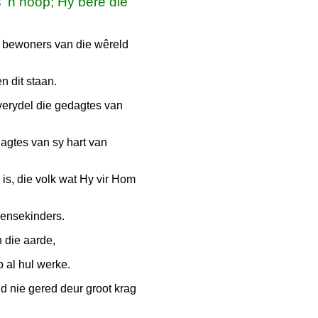
'n hoop; Hy bêre die
e bewoners van die wêreld
n dit staan.
verydel die gedagtes van
agtes van sy hart van
is, die volk wat Hy vir Hom
mensekinders.
 die aarde,
p al hul werke.
eld nie gered deur groot krag