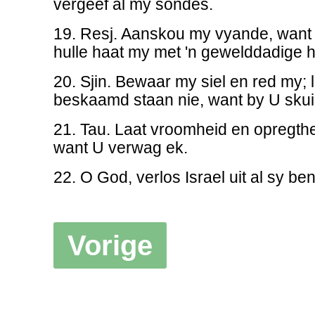
vergeef al my sondes.
19. Resj. Aanskou my vyande, want hu
hulle haat my met 'n gewelddadige h
20. Sjin. Bewaar my siel en red my; 
beskaamd staan nie, want by U skuil
21. Tau. Laat vroomheid en opregth
want U verwag ek.
22. O God, verlos Israel uit al sy b
Vorige