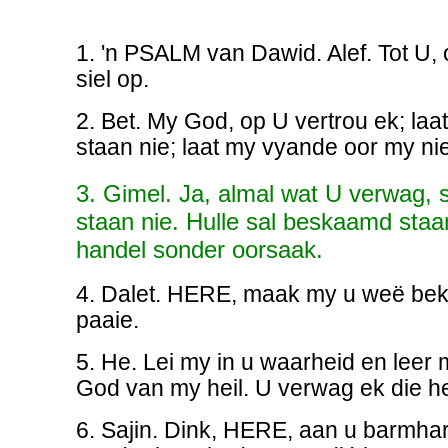
1. 'n PSALM van Dawid. Alef. Tot U,
siel op.
2. Bet. My God, op U vertrou ek; la
staan nie; laat my vyande oor my nie 
3. Gimel. Ja, almal wat U verwag, 
staan nie. Hulle sal beskaamd staa
handel sonder oorsaak.
4. Dalet. HERE, maak my u weë bek
paaie.
5. He. Lei my in u waarheid en leer 
God van my heil. U verwag ek die h
6. Sajin. Dink, HERE, aan u barmhar