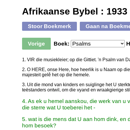
Afrikaanse Bybel : 1933
Stoor Boekmerk
Gaan na Boekm
Vorige
Boek:
H
1. VIR die musiekleier; op die Gittiet. 'n Psalm van D
2. O HERE, onse Here, hoe heerlik is u Naam op die
majesteit gelê het op die hemele.
3. Uit die mond van kinders en suiglinge het U sterk
teëstanders ontwil, om die vyand en wraakgierige sti
4. As ek u hemel aanskou, die werk van u 
die sterre wat U toeberei het -
5. wat is die mens dat U aan hom dink, en
hom besoek?