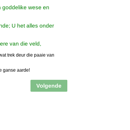
n goddelike wese en
nde; U het alles onder
iere van die veld,
 wat trek deur die paaie van
e ganse aarde!
Volgende