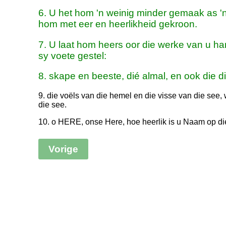
6. U het hom 'n weinig minder gemaak as '
hom met eer en heerlikheid gekroon.
7. U laat hom heers oor die werke van u ha
sy voete gestel:
8. skape en beeste, dié almal, en ook die d
9. die voëls van die hemel en die visse van die see,
die see.
10. o HERE, onse Here, hoe heerlik is u Naam op di
Vorige