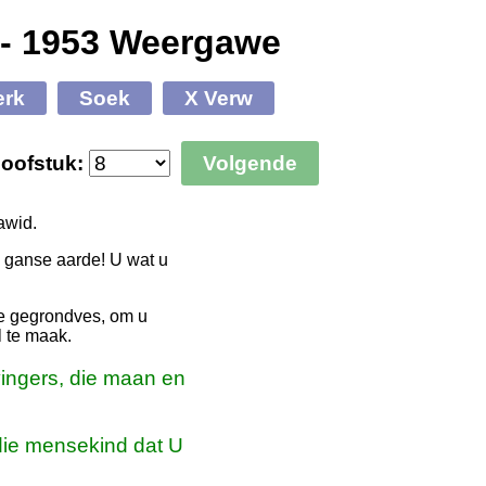
 - 1953 Weergawe
erk
Soek
X Verw
oofstuk:
Volgende
awid.
 ganse aarde! U wat u
te gegrondves, om u
l te maak.
vingers, die maan en
 die mensekind dat U