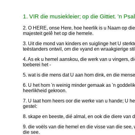
1. VIR die musiekleier; op die Gittiet. 'n P
2. O HERE, onse Here, hoe heerlik is u Naam op die
majesteit gelê het op die hemele.
3. Uit die mond van kinders en suiglinge het U sterk
teëstanders ontwil, om die vyand en wraakgierige sti
4. As ek u hemel aanskou, die werk van u vingers, d
toeberei het -
5. wat is die mens dat U aan hom dink, en die men
6. U het hom 'n weinig minder gemaak as 'n goddel
heerlikheid gekroon.
7. U laat hom heers oor die werke van u hande; U het
gestel:
8. skape en beeste, dié almal, en ook die diere van d
9. die voëls van die hemel en die visse van die see,
die see.