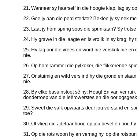
21. Wanneer sy haarself in die hoogte klap, lag sy oor
22. Gee jy aan die perd sterkte? Beklee jy sy nek m
23. Laat jy hom spring soos die sprinkaan? Sy trotse g
24. Hy grawe in die laagte en is vrolik in sy krag; hy t
25. Hy lag oor die vrees en word nie verskrik nie en 
nie.
26. Op hom rammel die pylkoker, die flikkerende spie
27. Onstuimig en wild verslind hy die grond en staan n
nie.
28. By elke basuinstoot sê hy: Heag! En van ver ruik 
donderroep van die leërowerstes en die oorlogsgesk
29. Sweef die valk opwaarts deur jou verstand en spre
toe?
30. Of vlieg die adelaar hoog op jou bevel en bou h
31. Op die rots woon hy en vernag hy, op die rotspun