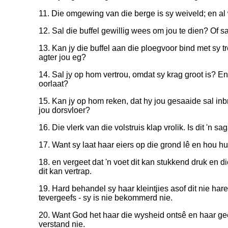
11. Die omgewing van die berge is sy weiveld; en al w
12. Sal die buffel gewillig wees om jou te dien? Of s
13. Kan jy die buffel aan die ploegvoor bind met sy t
agter jou eg?
14. Sal jy op hom vertrou, omdat sy krag groot is? E
oorlaat?
15. Kan jy op hom reken, dat hy jou gesaaide sal i
jou dorsvloer?
16. Die vlerk van die volstruis klap vrolik. Is dit 'n s
17. Want sy laat haar eiers op die grond lê en hou h
18. en vergeet dat 'n voet dit kan stukkend druk en di
dit kan vertrap.
19. Hard behandel sy haar kleintjies asof dit nie hare
tevergeefs - sy is nie bekommerd nie.
20. Want God het haar die wysheid ontsê en haar g
verstand nie.