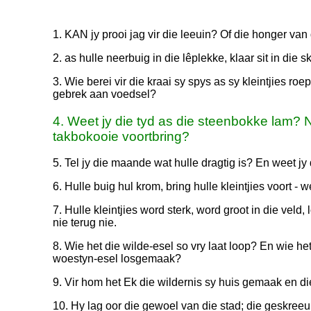
1. KAN jy prooi jag vir die leeuin? Of die honger van
2. as hulle neerbuig in die lêplekke, klaar sit in die s
3. Wie berei vir die kraai sy spys as sy kleintjies ro
gebrek aan voedsel?
4. Weet jy die tyd as die steenbokke lam? N
takbokooie voortbring?
5. Tel jy die maande wat hulle dragtig is? En weet jy 
6. Hulle buig hul krom, bring hulle kleintjies voort - w
7. Hulle kleintjies word sterk, word groot in die veld
nie terug nie.
8. Wie het die wilde-esel so vry laat loop? En wie he
woestyn-esel losgemaak?
9. Vir hom het Ek die wildernis sy huis gemaak en d
10. Hy lag oor die gewoel van die stad; die geskreeu