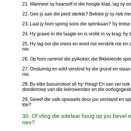
21. Wanneer sy haarself in die hoogte klap, lag sy oor
22. Gee jy aan die perd sterkte? Beklee jy sy nek m
23. Laat jy hom spring soos die sprinkaan? Sy trotse g
24. Hy grawe in die laagte en is vrolik in sy krag; hy t
25. Hy lag oor die vrees en word nie verskrik nie en 
nie.
26. Op hom rammel die pylkoker, die flikkerende spie
27. Onstuimig en wild verslind hy die grond en staan n
nie.
28. By elke basuinstoot sê hy: Heag! En van ver ruik 
donderroep van die leërowerstes en die oorlogsgesk
29. Sweef die valk opwaarts deur jou verstand en spre
toe?
30. Of vlieg die adelaar hoog op jou bevel
nes?