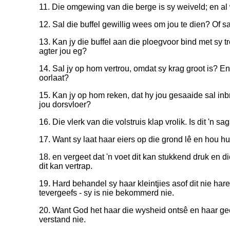
11. Die omgewing van die berge is sy weiveld; en al w
12. Sal die buffel gewillig wees om jou te dien? Of s
13. Kan jy die buffel aan die ploegvoor bind met sy t
agter jou eg?
14. Sal jy op hom vertrou, omdat sy krag groot is? E
oorlaat?
15. Kan jy op hom reken, dat hy jou gesaaide sal i
jou dorsvloer?
16. Die vlerk van die volstruis klap vrolik. Is dit 'n s
17. Want sy laat haar eiers op die grond lê en hou h
18. en vergeet dat 'n voet dit kan stukkend druk en di
dit kan vertrap.
19. Hard behandel sy haar kleintjies asof dit nie hare
tevergeefs - sy is nie bekommerd nie.
20. Want God het haar die wysheid ontsê en haar g
verstand nie.