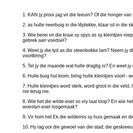
1. KAN jy prooi jag vir die leeuin? Of die honger van
2. as hulle neerbuig in die lêplekke, klaar sit in die s
3. Wie berei vir die kraai sy spys as sy kleintjies ro
gebrek aan voedsel?
4. Weet jy die tyd as die steenbokke lam? Neem jy d
voortbring?
5. Tel jy die maande wat hulle dragtig is? En weet jy 
6. Hulle buig hul krom, bring hulle kleintjies voort - w
7. Hulle kleintjies word sterk, word groot in die veld
nie terug nie.
8. Wie het die wilde-esel so vry laat loop? En wie he
woestyn-esel losgemaak?
9. Vir hom het Ek die wildernis sy huis gemaak en d
10. Hy lag oor die gewoel van die stad; die geskreeu