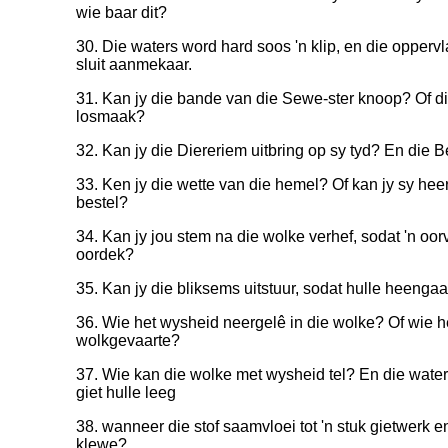
wie baar dit?
30. Die waters word hard soos 'n klip, en die opperv
sluit aanmekaar.
31. Kan jy die bande van die Sewe-ster knoop? Of die
losmaak?
32. Kan jy die Diereriem uitbring op sy tyd? En die Be
33. Ken jy die wette van die hemel? Of kan jy sy he
bestel?
34. Kan jy jou stem na die wolke verhef, sodat 'n oor
oordek?
35. Kan jy die bliksems uitstuur, sodat hulle heengaan 
36. Wie het wysheid neergelê in die wolke? Of wie 
wolkgevaarte?
37. Wie kan die wolke met wysheid tel? En die wate
giet hulle leeg
38. wanneer die stof saamvloei tot 'n stuk gietwerk 
klewe?