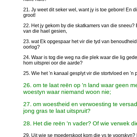
21. Jy weet dit seker wel, want jy is toe gebore! En d
groot!
22. Het jy gekom by die skatkamers van die sneeu? 
van die hael gesien,
23. wat Ek opgespaar het vir die tyd van benoudheid,
oorlog?
24. Waar is tog die weg na die plek waar die lig ged
hom uitsprei oor die aarde?
25. Wie het 'n kanaal gesplyt vir die stortvloed en 'n 
26. om te laat reën op 'n land waar geen me
woestyn waar niemand woon nie;
27. om woestheid en verwoesting te versadi
jong gras te laat uitspruit?
28. Het die reën 'n vader? Of wie verwek 
29. Uit wie se moederskoot kom die ys te voorskyn? 