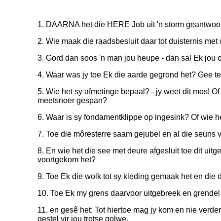
1. DAARNA het die HERE Job uit 'n storm geantwoor
2. Wie maak die raadsbesluit daar tot duisternis me
3. Gord dan soos 'n man jou heupe - dan sal Ek jou o
4. Waar was jy toe Ek die aarde gegrond het? Gee te 
5. Wie het sy afmetinge bepaal? - jy weet dit mos! Of
meetsnoer gespan?
6. Waar is sy fondamentklippe op ingesink? Of wie h
7. Toe die môresterre saam gejubel en al die seuns 
8. En wie het die see met deure afgesluit toe dit uit
voortgekom het?
9. Toe Ek die wolk tot sy kleding gemaak het en die 
10. Toe Ek my grens daarvoor uitgebreek en grendel
11. en gesê het: Tot hiertoe mag jy kom en nie verder
gestel vir jou trotse golwe.