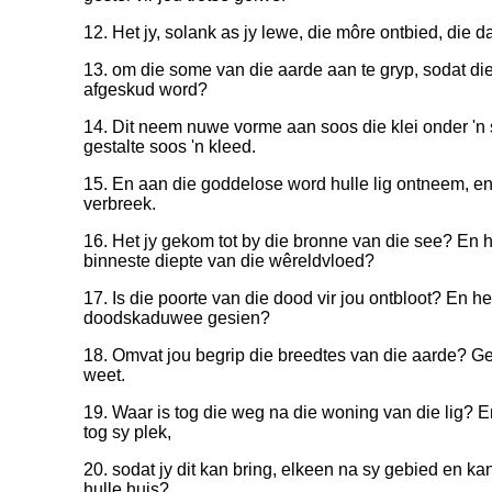
12. Het jy, solank as jy lewe, die môre ontbied, die
13. om die some van die aarde aan te gryp, sodat d
afgeskud word?
14. Dit neem nuwe vorme aan soos die klei onder 'n s
gestalte soos 'n kleed.
15. En aan die goddelose word hulle lig ontneem, en
verbreek.
16. Het jy gekom tot by die bronne van die see? En h
binneste diepte van die wêreldvloed?
17. Is die poorte van die dood vir jou ontbloot? En he
doodskaduwee gesien?
18. Omvat jou begrip die breedtes van die aarde? Gee
weet.
19. Waar is tog die weg na die woning van die lig? En
tog sy plek,
20. sodat jy dit kan bring, elkeen na sy gebied en ka
hulle huis?