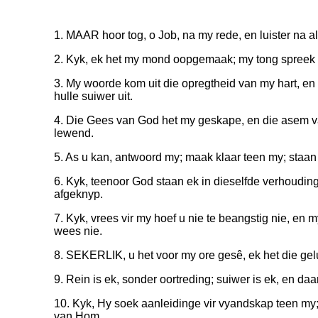
1. MAAR hoor tog, o Job, na my rede, en luister na a
2. Kyk, ek het my mond oopgemaak; my tong spreek 
3. My woorde kom uit die opregtheid van my hart, en
hulle suiwer uit.
4. Die Gees van God het my geskape, en die asem 
lewend.
5. As u kan, antwoord my; maak klaar teen my; staan
6. Kyk, teenoor God staan ek in dieselfde verhouding 
afgeknyp.
7. Kyk, vrees vir my hoef u nie te beangstig nie, en m
wees nie.
8. SEKERLIK, u het voor my ore gesê, ek het die ge
9. Rein is ek, sonder oortreding; suiwer is ek, en daa
10. Kyk, Hy soek aanleidinge vir vyandskap teen my;
van Hom.