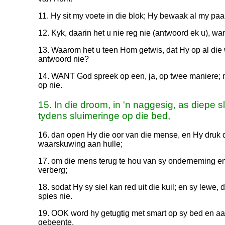
11. Hy sit my voete in die blok; Hy bewaak al my paa
12. Kyk, daarin het u nie reg nie (antwoord ek u), wa
13. Waarom het u teen Hom getwis, dat Hy op al die
antwoord nie?
14. WANT God spreek op een, ja, op twee maniere; m
op nie.
15. In die droom, in 'n naggesig, as diepe 
tydens sluimeringe op die bed,
16. dan open Hy die oor van die mense, en Hy druk di
waarskuwing aan hulle;
17. om die mens terug te hou van sy onderneming en 
verberg;
18. sodat Hy sy siel kan red uit die kuil; en sy lewe,
spies nie.
19. OOK word hy getugtig met smart op sy bed en aa
gebeente,