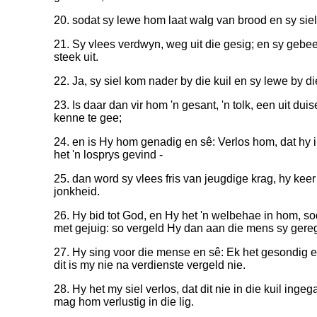
20. sodat sy lewe hom laat walg van brood en sy siel 
21. Sy vlees verdwyn, weg uit die gesig; en sy gebe
steek uit.
22. Ja, sy siel kom nader by die kuil en sy lewe by 
23. Is daar dan vir hom 'n gesant, 'n tolk, een uit dui
kenne te gee;
24. en is Hy hom genadig en sê: Verlos hom, dat hy in
het 'n losprys gevind -
25. dan word sy vlees fris van jeugdige krag, hy keer
jonkheid.
26. Hy bid tot God, en Hy het 'n welbehae in hom, so
met gejuig: so vergeld Hy dan aan die mens sy gereg
27. Hy sing voor die mense en sê: Ek het gesondig e
dit is my nie na verdienste vergeld nie.
28. Hy het my siel verlos, dat dit nie in die kuil inge
mag hom verlustig in die lig.