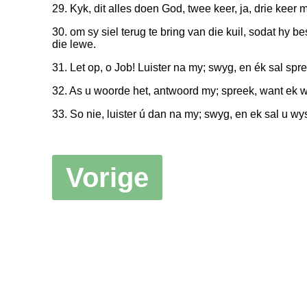
29. Kyk, dit alles doen God, twee keer, ja, drie keer 
30. om sy siel terug te bring van die kuil, sodat hy be
die lewe.
31. Let op, o Job! Luister na my; swyg, en ék sal spr
32. As u woorde het, antwoord my; spreek, want ek w
33. So nie, luister ú dan na my; swyg, en ek sal u wy
Vorige