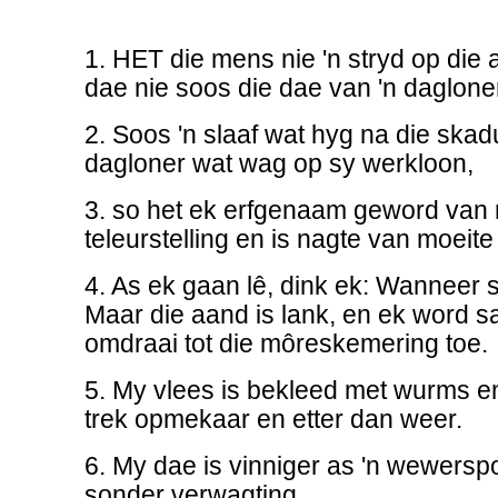
1. HET die mens nie 'n stryd op die 
dae nie soos die dae van 'n daglone
2. Soos 'n slaaf wat hyg na die ska
dagloner wat wag op sy werkloon,
3. so het ek erfgenaam geword va
teleurstelling en is nagte van moeit
4. As ek gaan lê, dink ek: Wanneer 
Maar die aand is lank, en ek word sa
omdraai tot die môreskemering toe.
5. My vlees is bekleed met wurms en
trek opmekaar en etter dan weer.
6. My dae is vinniger as 'n wewers
sonder verwagting.