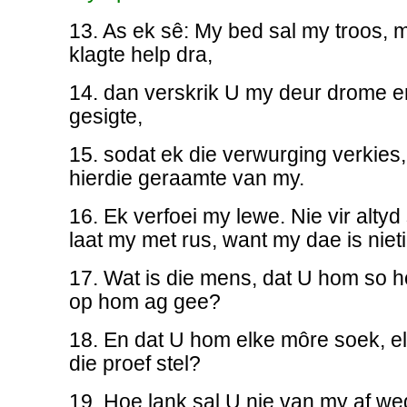
13. As ek sê: My bed sal my troos, 
klagte help dra,
14. dan verskrik U my deur drome e
gesigte,
15. sodat ek die verwurging verkies
hierdie geraamte van my.
16. Ek verfoei my lewe. Nie vir altyd 
laat my met rus, want my dae is niet
17. Wat is die mens, dat U hom so h
op hom ag gee?
18. En dat U hom elke môre soek, 
die proef stel?
19. Hoe lank sal U nie van my af we