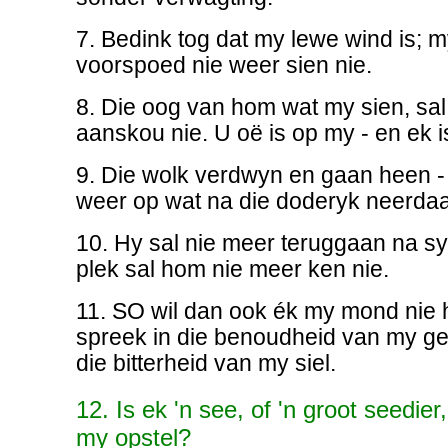
7. Bedink tog dat my lewe wind is; m
voorspoed nie weer sien nie.
8. Die oog van hom wat my sien, sa
aanskou nie. U oë is op my - en ek i
9. Die wolk verdwyn en gaan heen -
weer op wat na die doderyk neerdaal
10. Hy sal nie meer teruggaan na sy 
plek sal hom nie meer ken nie.
11. SO wil dan ook ék my mond nie h
spreek in die benoudheid van my gee
die bitterheid van my siel.
12. Is ek 'n see, of 'n groot seedier
my opstel?