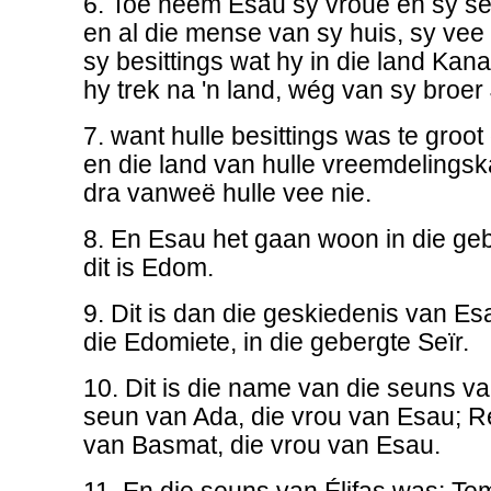
6. Toe neem Esau sy vroue en sy se
en al die mense van sy huis, sy vee 
sy besittings wat hy in die land Kana
hy trek na 'n land, wég van sy broer
7. want hulle besittings was te gro
en die land van hulle vreemdelingsk
dra vanweë hulle vee nie.
8. En Esau het gaan woon in die gebe
dit is Edom.
9. Dit is dan die geskiedenis van Es
die Edomiete, in die gebergte Seïr.
10. Dit is die name van die seuns van
seun van Ada, die vrou van Esau; Re
van Basmat, die vrou van Esau.