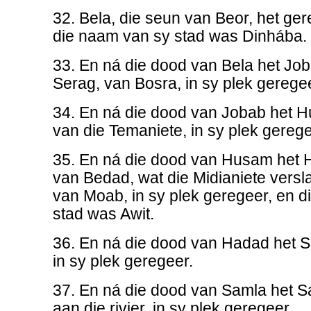
32. Bela, die seun van Beor, het ge
die naam van sy stad was Dinhába.
33. En ná die dood van Bela het Jo
Serag, van Bosra, in sy plek geregee
34. En ná die dood van Jobab het Hu
van die Temaniete, in sy plek gerege
35. En ná die dood van Husam het 
van Bedad, wat die Midianiete versla
van Moab, in sy plek geregeer, en 
stad was Awit.
36. En ná die dood van Hadad het 
in sy plek geregeer.
37. En ná die dood van Samla het S
aan die rivier, in sy plek geregeer.