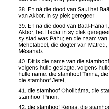
38. En ná die dood van Saul het Baa
van Akbor, in sy plek geregeer.
39. En ná die dood van Baäl-Hánan
Akbor, het Hadar in sy plek geregee
sy stad was Pahu; en die naam van
Mehetábeël, die dogter van Matred,
Mésahab.
40. Dit is die name van die stamhoo
volgens hulle geslagte, volgens hul
hulle name: die stamhoof Timna, die
die stamhoof Jetet,
41. die stamhoof Oholibáma, die sta
stamhoof Pinon,
42. die stamhoof Kenas, die stamho