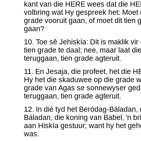
kant van die HERE wees dat die HE
volbring wat Hy gespreek het: Moet
grade vooruit gaan, of moet dit tien 
gaan?
10. Toe sê Jehiskía: Dit is maklik 
tien grade te daal; nee, maar laat d
teruggaan, tien grade agteruit.
11. En Jesaja, die profeet, het die
Hy het die skaduwee op die grade wa
grade van Agas se sonnewyser gedaa
teruggaan, tien grade agteruit.
12. In dié tyd het Beródag-Báladan
Báladan, die koning van Babel, 'n br
aan Hiskía gestuur; want hy het geho
was.