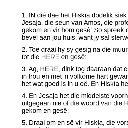
1. IN dié dae het Hiskía dodelik sie
Jesaja, die seun van Amos, die prof
gekom en vir hom gesê: So spreek
bevel aan jou huis, want jy sal sterw
2. Toe draai hy sy gesig na die muur
tot die HERE en gesê:
3. Ag, HERE, dink tog daaraan dat 
in trou en met 'n volkome hart gewa
het wat goed is in u oë. En Hiskía he
4. En Jesaja het die middelste voorh
uitgegaan nie of die woord van die 
gekom en gesê:
5. Draai om en sê vir Hiskía, die vo