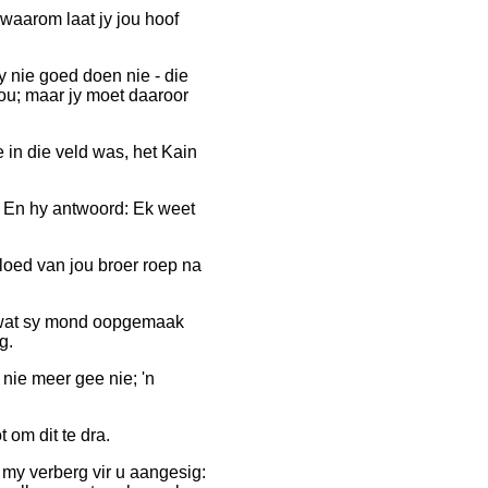
waarom laat jy jou hoof
jy nie goed doen nie - die
 jou; maar jy moet daaroor
e in die veld was, het Kain
? En hy antwoord: Ek weet
loed van jou broer roep na
d wat sy mond oopgemaak
g.
 nie meer gee nie; 'n
 om dit te dra.
t my verberg vir u aangesig: