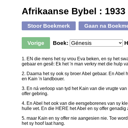
Afrikaanse Bybel : 1933
Stoor Boekmerk
Gaan na Boekm
Vorige
Boek:
H
1. EN die mens het sy vrou Eva beken, en sy het s
gebaar en gesê: Ek het 'n man verkry met die hulp 
2. Daarna het sy ook sy broer Abel gebaar. En Abel 
en Kain 'n landbouer.
3. En ná verloop van tyd het Kain van die vrugte va
offer gebring.
4. En Abel het ook van die eersgeborenes van sy kle
hulle vet. En die HERE het Abel en sy offer genadig
5. maar Kain en sy offer nie aangesien nie. Toe wor
het sy hoof laat hang.