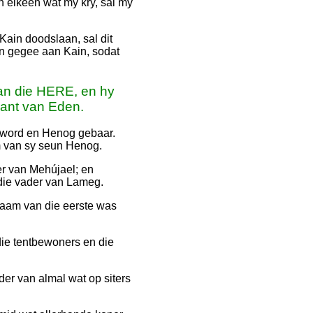
n elkeen wat my kry, sal my
ain doodslaan, sal dit
n gegee aan Kain, sodat
an die HERE, en hy
kant van Eden.
geword en Henog gebaar.
m van sy seun Henog.
er van Mehújael; en
 die vader van Lameg.
aam van die eerste was
die tentbewoners en die
er van almal wat op siters