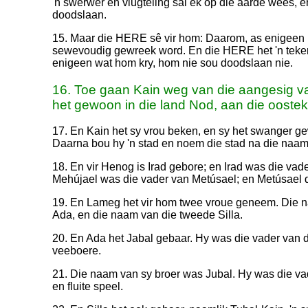
'n swerwer en vlugteling sal ek op die aarde wees, e
doodslaan.
15. Maar die HERE sê vir hom: Daarom, as enigeen K
sewevoudig gewreek word. En die HERE het 'n teke
enigeen wat hom kry, hom nie sou doodslaan nie.
16. Toe gaan Kain weg van die aangesig v
het gewoon in die land Nod, aan die ooste
17. En Kain het sy vrou beken, en sy het swanger 
Daarna bou hy 'n stad en noem die stad na die naa
18. En vir Henog is Irad gebore; en Irad was die vad
Mehújael was die vader van Metúsael; en Metúsael
19. En Lameg het vir hom twee vroue geneem. Die n
Ada, en die naam van die tweede Silla.
20. En Ada het Jabal gebaar. Hy was die vader van 
veeboere.
21. Die naam van sy broer was Jubal. Hy was die vad
en fluite speel.