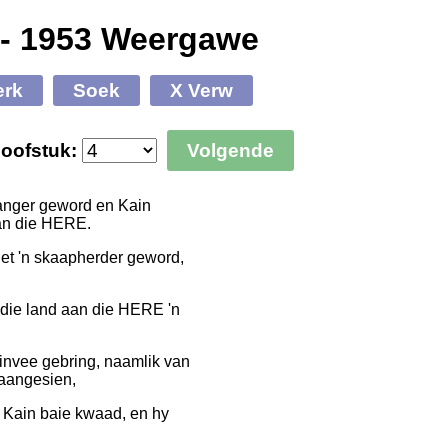
 - 1953 Weergawe
erk
Soek
X Verw
oofstuk:
Volgende
wanger geword en Kain
van die HERE.
het 'n skaapherder geword,
n die land aan die HERE 'n
invee gebring, naamlik van
 aangesien,
d Kain baie kwaad, en hy