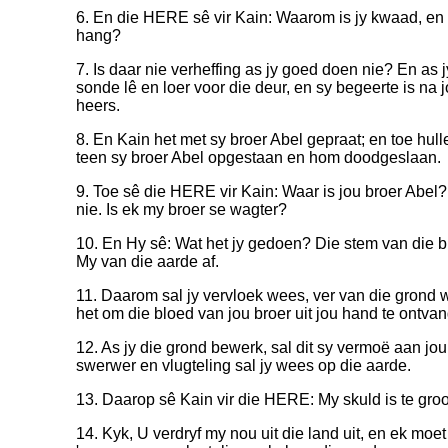
6. En die HERE sê vir Kain: Waarom is jy kwaad, en 
hang?
7. Is daar nie verheffing as jy goed doen nie? En as 
sonde lê en loer voor die deur, en sy begeerte is na
heers.
8. En Kain het met sy broer Abel gepraat; en toe hull
teen sy broer Abel opgestaan en hom doodgeslaan.
9. Toe sê die HERE vir Kain: Waar is jou broer Abel
nie. Is ek my broer se wagter?
10. En Hy sê: Wat het jy gedoen? Die stem van die b
My van die aarde af.
11. Daarom sal jy vervloek wees, ver van die gron
het om die bloed van jou broer uit jou hand te ontvan
12. As jy die grond bewerk, sal dit sy vermoë aan jou
swerwer en vlugteling sal jy wees op die aarde.
13. Daarop sê Kain vir die HERE: My skuld is te groot
14. Kyk, U verdryf my nou uit die land uit, en ek moe