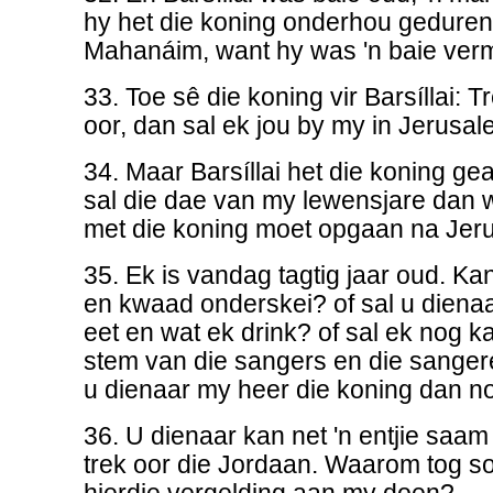
hy het die koning onderhou gedurend
Mahanáim, want hy was 'n baie ver
33. Toe sê die koning vir Barsíllai:
oor, dan sal ek jou by my in Jerusa
34. Maar Barsíllai het die koning g
sal die dae van my lewensjare dan 
met die koning moet opgaan na Jer
35. Ek is vandag tagtig jaar oud. K
en kwaad onderskei? of sal u diena
eet en wat ek drink? of sal ek nog k
stem van die sangers en die sange
u dienaar my heer die koning dan no
36. U dienaar kan net 'n entjie saam
trek oor die Jordaan. Waarom tog so