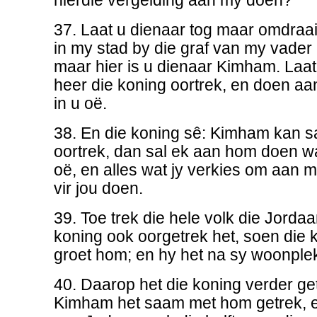
hierdie vergelding aan my doen?
37. Laat u dienaar tog maar omdraai,
in my stad by die graf van my vade
maar hier is u dienaar Kimham. Laa
heer die koning oortrek, en doen aa
in u oë.
38. En die koning sê: Kimham kan
oortrek, dan sal ek aan hom doen wa
oë, en alles wat jy verkies om aan m
vir jou doen.
39. Toe trek die hele volk die Jordaa
koning ook oorgetrek het, soen die ko
groet hom; en hy het na sy woonple
40. Daarop het die koning verder get
Kimham het saam met hom getrek, en