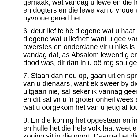
gemaak, wat vandag u lewe en die 
en dogters en die lewe van u vroue 
byvroue gered het,
6. deur lief te hê diegene wat u haat
diegene wat u liefhet; want u gee v
owerstes en onderdane vir u niks is
vandag dat, as Absalom lewendig e
dood was, dit dan in u oë reg sou g
7. Staan dan nou op, gaan uit en spr
van u dienaars, want ek sweer by di
uitgaan nie, sal sekerlik vannag gee
en dit sal vir u 'n groter onheil wees 
wat u oorgekom het van u jeug af tot
8. En die koning het opgestaan en in 
en hulle het die hele volk laat weet e
koning sit in die poort. Daarna het d