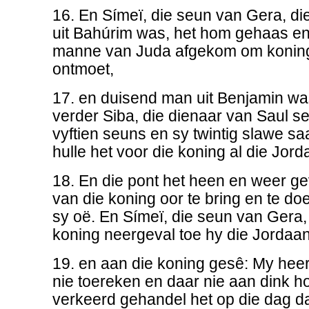
16. En Símeï, die seun van Gera, di
uit Bahúrim was, het hom gehaas e
manne van Juda afgekom om koning
ontmoet,
17. en duisend man uit Benjamin w
verder Siba, die dienaar van Saul se
vyftien seuns en sy twintig slawe s
hulle het voor die koning al die Jord
18. En die pont het heen en weer ge
van die koning oor te bring en te d
sy oë. En Símeï, die seun van Gera,
koning neergeval toe hy die Jordaan
19. en aan die koning gesê: My hee
nie toereken en daar nie aan dink h
verkeerd gehandel het op die dag d