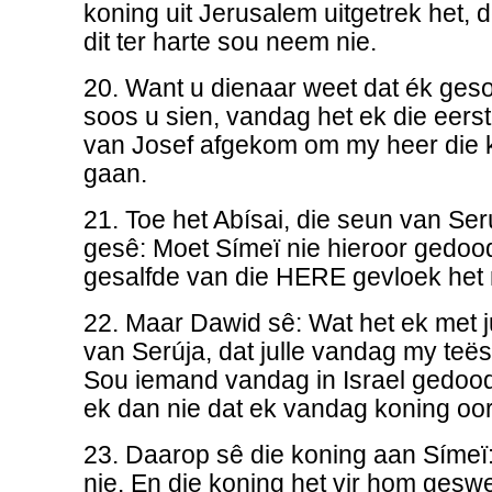
koning uit Jerusalem uitgetrek het, 
dit ter harte sou neem nie.
20. Want u dienaar weet dat ék ges
soos u sien, vandag het ek die eerst
van Josef afgekom om my heer die 
gaan.
21. Toe het Abísai, die seun van Se
gesê: Moet Símeï nie hieroor gedoo
gesalfde van die HERE gevloek het 
22. Maar Dawid sê: Wat het ek met j
van Serúja, dat julle vandag my tee
Sou iemand vandag in Israel gedoo
ek dan nie dat ek vandag koning oor 
23. Daarop sê die koning aan Símeï:
nie. En die koning het vir hom geswe