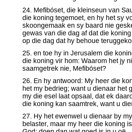
24. Mefibóset, die kleinseun van Sa
die koning tegemoet, en hy het sy v
skoongemaak en sy baard nie geskee
gewas van die dag af dat die konin
op die dag dat hy behoue teruggeko
25. en toe hy in Jerusalem die koni
die koning vir hom: Waarom het jy n
saamgetrek nie, Mefibóset?
26. En hy antwoord: My heer die ko
het my bedrieg; want u dienaar het ge
my die esel laat opsaal, dat ek daar
die koning kan saamtrek, want u die
27. Hy het ewenwel u dienaar by my
belaster, maar my heer die koning is
God: doen dan wat goed is in u oë.