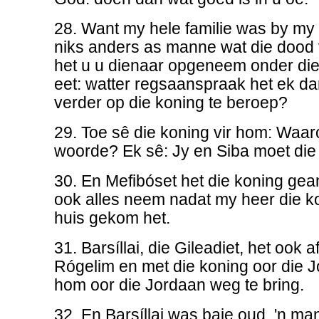
28. Want my hele familie was by my 
niks anders as manne wat die dood v
het u u dienaar opgeneem onder die 
eet: watter regsaanspraak het ek 
verder op die koning te beroep?
29. Toe sê die koning vir hom: Wa
woorde? Ek sê: Jy en Siba moet die
30. En Mefibóset het die koning ge
ook alles neem nadat my heer die k
huis gekom het.
31. Barsíllai, die Gileadiet, het ook
Rógelim en met die koning oor die 
hom oor die Jordaan weg te bring.
32. En Barsíllai was baie oud, 'n man