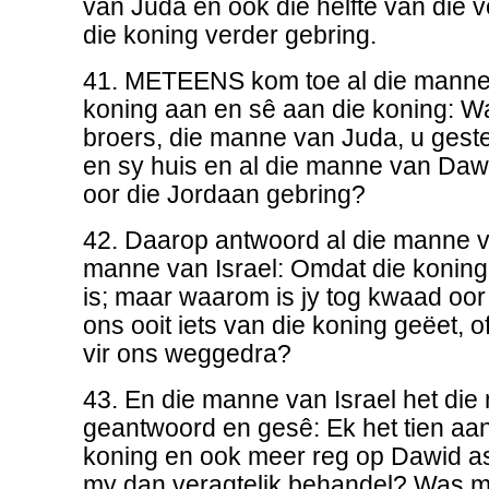
van Juda en ook die helfte van die v
die koning verder gebring.
41. METEENS kom toe al die manne 
koning aan en sê aan die koning: 
broers, die manne van Juda, u geste
en sy huis en al die manne van Da
oor die Jordaan gebring?
42. Daarop antwoord al die manne 
manne van Israel: Omdat die konin
is; maar waarom is jy tog kwaad oor
ons ooit iets van die koning geëet, of
vir ons weggedra?
43. En die manne van Israel het di
geantwoord en gesê: Ek het tien aa
koning en ook meer reg op Dawid as
my dan veragtelik behandel? Was m