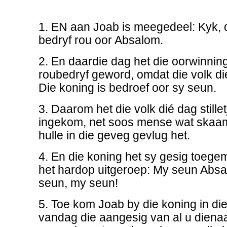
1. EN aan Joab is meegedeel: Kyk, 
bedryf rou oor Absalom.
2. En daardie dag het die oorwinning 
roubedryf geword, omdat die volk dié
Die koning is bedroef oor sy seun.
3. Daarom het die volk dié dag stillet
ingekom, net soos mense wat skaam
hulle in die geveg gevlug het.
4. En die koning het sy gesig toege
het hardop uitgeroep: My seun Abs
seun, my seun!
5. Toe kom Joab by die koning in die 
vandag die aangesig van al u dien