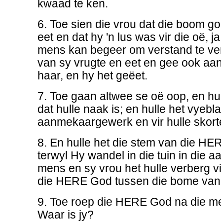
kwaad te ken.
6. Toe sien die vrou dat die boom g
eet en dat hy 'n lus was vir die oë, j
mens kan begeer om verstand te ve
van sy vrugte en eet en gee ook aa
haar, en hy het geëet.
7. Toe gaan altwee se oë oop, en h
dat hulle naak is; en hulle het vyebl
aanmekaargewerk en vir hulle skor
8. En hulle het die stem van die H
terwyl Hy wandel in die tuin in die a
mens en sy vrou het hulle verberg v
die HERE God tussen die bome van d
9. Toe roep die HERE God na die me
Waar is jy?