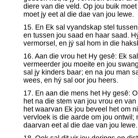
diere van die veld. Op jou buik moet j
moet jy eet al die dae van jou lewe.
15. En Ek sal vyandskap stel tussen 
en tussen jou saad en haar saad. Hý
vermorsel, en jý sal hom in die haks
16. Aan die vrou het Hy gesê: Ek sal
vermeerder jou moeite en jou swan
sal jy kinders baar; en na jou man s
wees, en hý sal oor jou heers.
17. En aan die mens het Hy gesê: O
het na die stem van jou vrou en van
het waarvan Ek jou beveel het om nie
vervloek is die aarde om jou ontwil; 
daarvan eet al die dae van jou lewe.