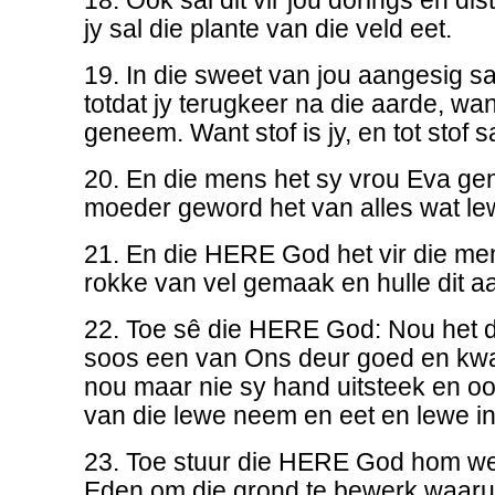
18. Ook sal dit vir jou dorings en dis
jy sal die plante van die veld eet.
19. In die sweet van jou aangesig sa
totdat jy terugkeer na die aarde, want
geneem. Want stof is jy, en tot stof s
20. En die mens het sy vrou Eva g
moeder geword het van alles wat le
21. En die HERE God het vir die me
rokke van vel gemaak en hulle dit a
22. Toe sê die HERE God: Nou het
soos een van Ons deur goed en kwa
nou maar nie sy hand uitsteek en o
van die lewe neem en eet en lewe in
23. Toe stuur die HERE God hom weg
Eden om die grond te bewerk waarui