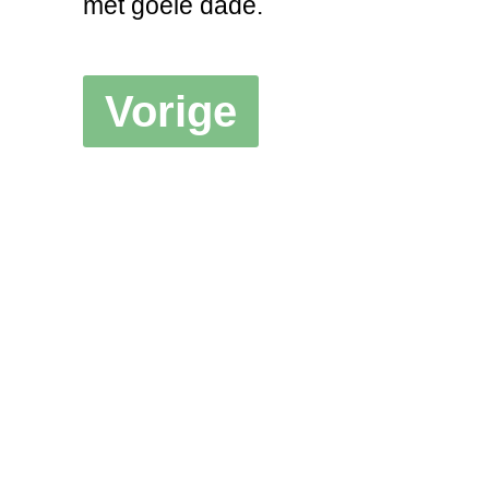
met goeie dade.
Vorige