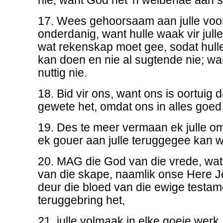
nie, want God het 'n welbehae aan su
17. Wees gehoorsaam aan julle voo
onderdanig, want hulle waak vir jull
wat rekenskap moet gee, sodat hulle
kan doen en nie al sugtende nie; want 
nuttig nie.
18. Bid vir ons, want ons is oortuig d
gewete het, omdat ons in alles goed
19. Des te meer vermaan ek julle om
ek gouer aan julle teruggegee kan w
20. MAG die God van die vrede, wat
van die skape, naamlik onse Here J
deur die bloed van die ewige testame
teruggebring het,
21. julle volmaak in elke goeie werk,