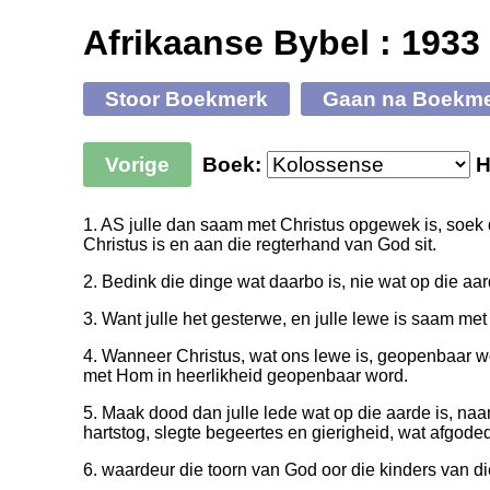
Afrikaanse Bybel : 1933
Stoor Boekmerk
Gaan na Boekm
Vorige
Boek:
H
1. AS julle dan saam met Christus opgewek is, soek
Christus is en aan die regterhand van God sit.
2. Bedink die dinge wat daarbo is, nie wat op die aard
3. Want julle het gesterwe, en julle lewe is saam met
4. Wanneer Christus, wat ons lewe is, geopenbaar wo
met Hom in heerlikheid geopenbaar word.
5. Maak dood dan julle lede wat op die aarde is, naa
hartstog, slegte begeertes en gierigheid, wat afgoded
6. waardeur die toorn van God oor die kinders van