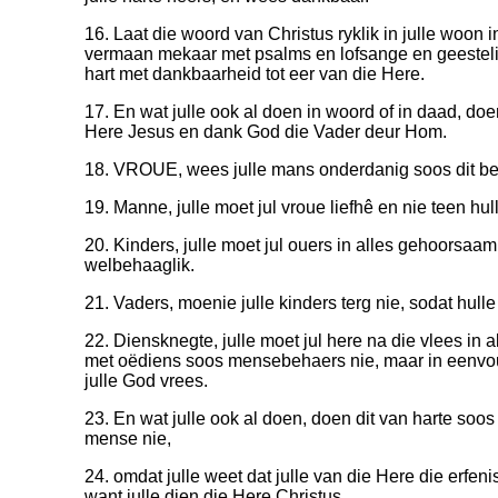
16. Laat die woord van Christus ryklik in julle woon i
vermaan mekaar met psalms en lofsange en geestelike
hart met dankbaarheid tot eer van die Here.
17. En wat julle ook al doen in woord of in daad, do
Here Jesus en dank God die Vader deur Hom.
18. VROUE, wees julle mans onderdanig soos dit bet
19. Manne, julle moet jul vroue liefhê en nie teen hull
20. Kinders, julle moet jul ouers in alles gehoorsaam
welbehaaglik.
21. Vaders, moenie julle kinders terg nie, sodat hull
22. Diensknegte, julle moet jul here na die vlees in
met oëdiens soos mensebehaers nie, maar in eenvo
julle God vrees.
23. En wat julle ook al doen, doen dit van harte soos 
mense nie,
24. omdat julle weet dat julle van die Here die erfeni
want julle dien die Here Christus.