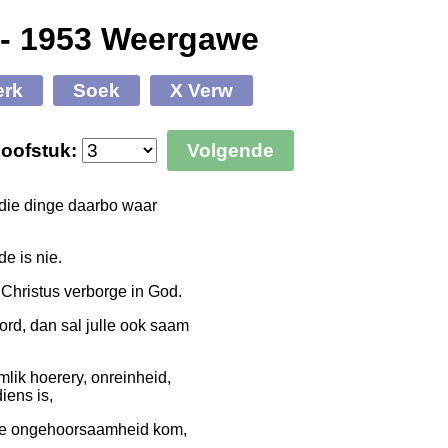
 - 1953 Weergawe
erk
Soek
X Verw
oofstuk:
Volgende
 die dinge daarbo waar
e is nie.
 Christus verborge in God.
rd, dan sal julle ook saam
mlik hoerery, onreinheid,
iens is,
 die ongehoorsaamheid kom,