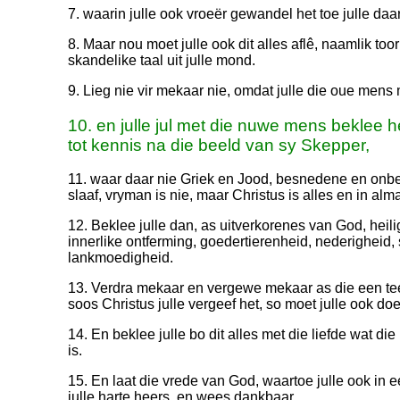
7. waarin julle ook vroeër gewandel het toe julle daar
8. Maar nou moet julle ook dit alles aflê, naamlik too
skandelike taal uit julle mond.
9. Lieg nie vir mekaar nie, omdat julle die oue mens 
10. en julle jul met die nuwe mens beklee 
tot kennis na die beeld van sy Skepper,
11. waar daar nie Griek en Jood, besnedene en onbe
slaaf, vryman is nie, maar Christus is alles en in alma
12. Beklee julle dan, as uitverkorenes van God, heili
innerlike ontferming, goedertierenheid, nederigheid
lankmoedigheid.
13. Verdra mekaar en vergewe mekaar as die een teen
soos Christus julle vergeef het, so moet julle ook doe
14. En beklee julle bo dit alles met die liefde wat d
is.
15. En laat die vrede van God, waartoe julle ook in e
julle harte heers, en wees dankbaar.