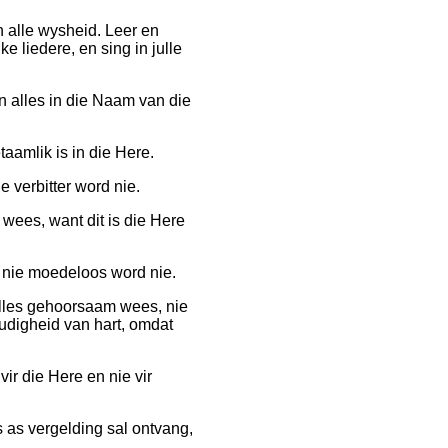
n alle wysheid. Leer en
 liedere, en sing in julle
en alles in die Naam van die
aamlik is in die Here.
e verbitter word nie.
 wees, want dit is die Here
e nie moedeloos word nie.
 alles gehoorsaam wees, nie
udigheid van hart, omdat
vir die Here en nie vir
s as vergelding sal ontvang,