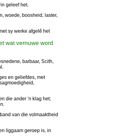
in geleef het.
rn, woede, boosheid, laster,
met sy werke afgelê het
het wat vernuwe word
snedene, barbaar, Scith,
l.
ges en geliefdes, met
, sagmoedigheid,
 die ander 'n klag het;
n.
ie band van die volmaaktheid
en liggaam geroep is, in