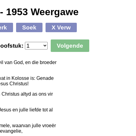
 - 1953 Weergawe
erk
Soek
X Verw
oofstuk:
Volgende
il van God, en die broeder
wat in Kolosse is: Genade
esus Christus!
hristus altyd as ons vir
sus en julle liefde tot al
emele, waarvan julle vroeër
 evangelie,