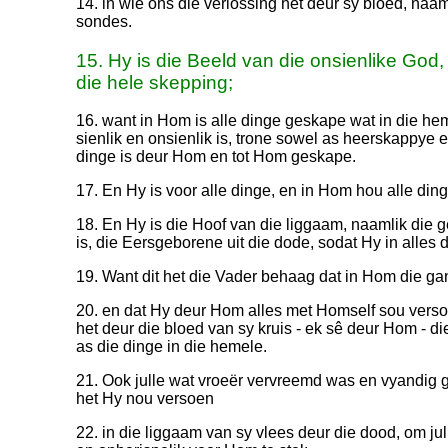
14. in wie ons die verlossing het deur sy bloed, naaml
sondes.
15. Hy is die Beeld van die onsienlike God
die hele skepping;
16. want in Hom is alle dinge geskape wat in die hem
sienlik en onsienlik is, trone sowel as heerskappye 
dinge is deur Hom en tot Hom geskape.
17. En Hy is voor alle dinge, en in Hom hou alle ding
18. En Hy is die Hoof van die liggaam, naamlik die 
is, die Eersgeborene uit die dode, sodat Hy in alles 
19. Want dit het die Vader behaag dat in Hom die g
20. en dat Hy deur Hom alles met Homself sou ver
het deur die bloed van sy kruis - ek sê deur Hom - d
as die dinge in die hemele.
21. Ook julle wat vroeër vervreemd was en vyandig 
het Hy nou versoen
22. in die liggaam van sy vlees deur die dood, om jul