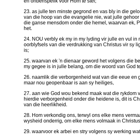
en onberispelik voor Hom te stel;
23. as julle ten minste gegrond en vas bly in die geloo
van die hoop van die evangelie nie, wat julle gehoor 
die ganse mensdom onder die hemel, waarvan ek, Pa
het.
24. NOU verbly ek my in my lyding vir julle en vul in
oorblyfsels van die verdrukking van Christus vir sy 
is;
25. waarvan ek 'n dienaar geword het volgens die b
my gegee is in julle belang, om die woord van God te
26. naamlik die verborgenheid wat van die eeue en 
maar nou geopenbaar is aan sy heiliges,
27. aan wie God wou bekend maak wat die rykdom va
hierdie verborgenheid onder die heidene is, dit is Chr
van die heerlikheid.
28. Hom verkondig ons, terwyl ons elke mens vermaa
wysheid onderrig, om elke mens volmaak in Christus 
29. waarvoor ek arbei en stry volgens sy werking wat