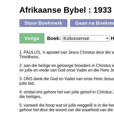
Afrikaanse Bybel : 1933
Stoor Boekmerk
Gaan na Boekm
Vorige
Boek:
H
1. PAULUS, 'n apostel van Jesus Christus deur die w
Timótheüs,
2. aan die heilige en gelowige broeders in Christus 
vir julle en vrede van God onse Vader en die Here J
3. ONS dank die God en Vader van onse Here Jesus C
julle bid,
4. omdat ons gehoor het van julle geloof in Christus Je
die heiliges,
5. vanweë die hoop wat vir julle weggelê is in die h
gehoor het deur die woord van die waarheid van die