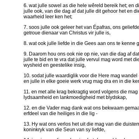
6. wat julle sowel as die hele wêreld bereik het; en d
julle ook, van die dag af dat julle dit gehoor het en 
waarheid leer ken het;
7. soos julle ook geleer het van Épafras, ons gelief
getroue dienaar van Christus vir julle is,
8. wat ook julle liefde in die Gees aan ons te kenne 
9. Daarom hou ons ook nie op nie, van die dag af dat 
julle te bid en te vra dat julle vervul mag word met di
wysheid en geestelike insig,
10. sodat julle waardiglik voor die Here mag wandel
en julle in elke goeie werk vrug mag dra en in die k
11. en met alle krag bekragtig word volgens die mag v
lydsaamheid en lankmoedigheid met blydskap,
12. en die Vader mag dank wat ons bekwaam gemaak 
erfdeel van die heiliges in die lig -
13. Hy wat ons verlos het uit die mag van die duister
koninkryk van die Seun van sy liefde,