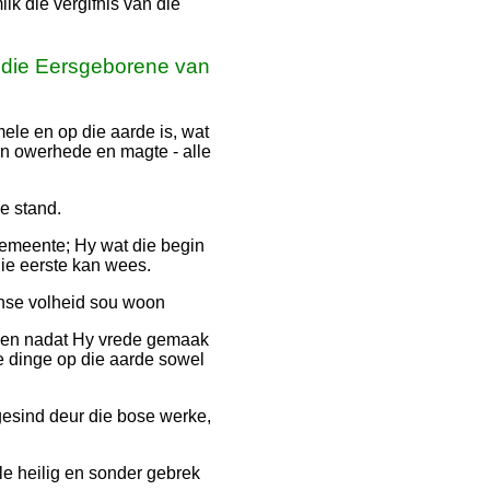
ik die vergifnis van die
, die Eersgeborene van
ele en op die aarde is, wat
en owerhede en magte - alle
e stand.
gemeente; Hy wat die begin
die eerste kan wees.
anse volheid sou woon
soen nadat Hy vrede gemaak
ie dinge op die aarde sowel
gesind deur die bose werke,
le heilig en sonder gebrek