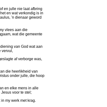
f en julle nie laat afbring
het en wat verkondig is in
ulus, 'n dienaar geword
 my vlees aan die
liggaam, wat die gemeente
ediening van God wat aan
 vervul,
geslagte af verborge was,
n die heerlikheid van
istus onder julle, die hoop
n en elke mens in alle
Jesus voor te stel;
 in my werk met krag.