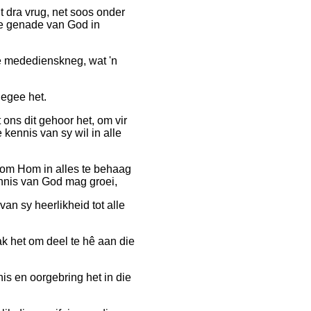
it dra vrug, net soos onder
die genade van God in
de mededienskneg, wat 'n
gegee het.
ons dit gehoor het, om vir
e kennis van sy wil in alle
 om Hom in alles te behaag
ennis van God mag groei,
an sy heerlikheid tot alle
het om deel te hê aan die
nis en oorgebring het in die