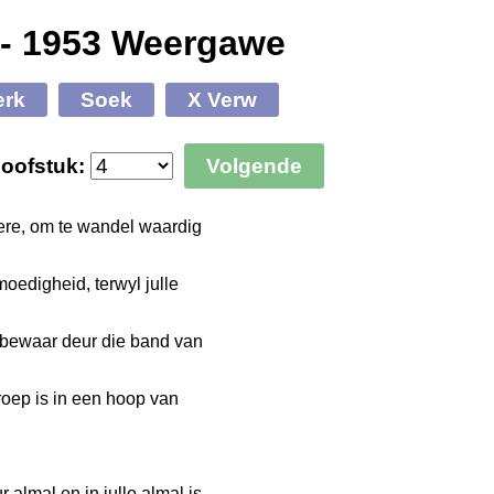
 - 1953 Weergawe
erk
Soek
X Verw
oofstuk:
Volgende
Here, om te wandel waardig
oedigheid, terwyl julle
e bewaar deur die band van
roep is in een hoop van
almal en in julle almal is.