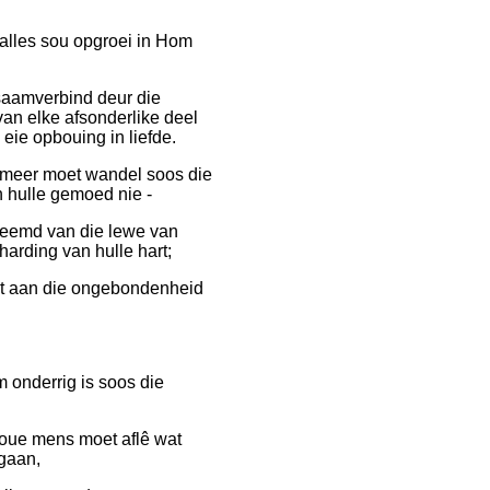
n alles sou opgroei in Hom
saamverbind deur die
van elke afsonderlike deel
 eie opbouing in liefde.
ie meer moet wandel soos die
 hulle gemoed nie -
vreemd van die lewe van
harding van hulle hart;
et aan die ongebondenheid
 onderrig is soos die
 oue mens moet aflê wat
 gaan,