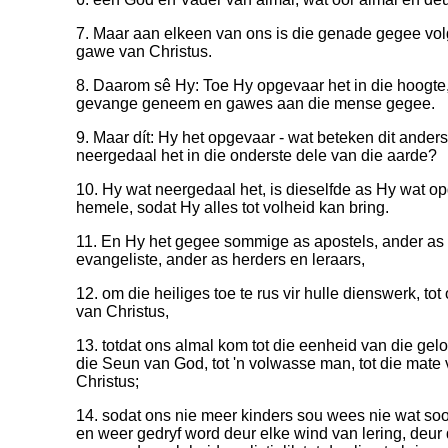
7. Maar aan elkeen van ons is die genade gegee vol
gawe van Christus.
8. Daarom sê Hy: Toe Hy opgevaar het in die hoogt
gevange geneem en gawes aan die mense gegee.
9. Maar dít: Hy het opgevaar - wat beteken dit ander
neergedaal het in die onderste dele van die aarde?
10. Hy wat neergedaal het, is dieselfde as Hy wat op
hemele, sodat Hy alles tot volheid kan bring.
11. En Hy het gegee sommige as apostels, ander as 
evangeliste, ander as herders en leraars,
12. om die heiliges toe te rus vir hulle dienswerk, t
van Christus,
13. totdat ons almal kom tot die eenheid van die gel
die Seun van God, tot 'n volwasse man, tot die mate 
Christus;
14. sodat ons nie meer kinders sou wees nie wat so
en weer gedryf word deur elke wind van lering, deur d