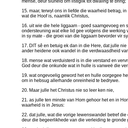
mense, deur sluheid om listiglik tot dwaling te bring;
15. maar, terwyl ons in liefde die waarheid betrag, i
wat die Hoof is, naamlik Christus,
16. uit wie die hele liggaam - goed saamgevoeg en 
ondersteuning wat elke lid gee volgens die werking 
in sy mate - die groei van die liggaam bevorder vir sy
17. DIT sê en betuig ek dan in die Here, dat julle n
ander heidene ook wandel in die verdwaasdheid van
18. mense wat verduisterd is in die verstand en ver
God deur die onkunde wat in hulle is vanweë die ver
19. wat ongevoelig geword het en hulle oorgegee h
om in hebsug allerhande onreinheid te bedrywe.
20. Maar julle het Christus nie so leer ken nie,
21. as julle ten minste van Hom gehoor het en in Hom
waarheid is in Jesus:
22. dat julle, wat die vorige lewenswandel betref die
deur die begeerlikhede van die verleiding te gronde