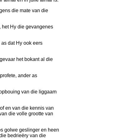
gens die mate van die
e, het Hy die gevangenes
s as dat Hy ook eers
gevaar het bokant al die
profete, ander as
ot opbouing van die liggaam
oof en van die kennis van
van die volle grootte van
os golwe geslinger en heen
ie bedrieëry van die