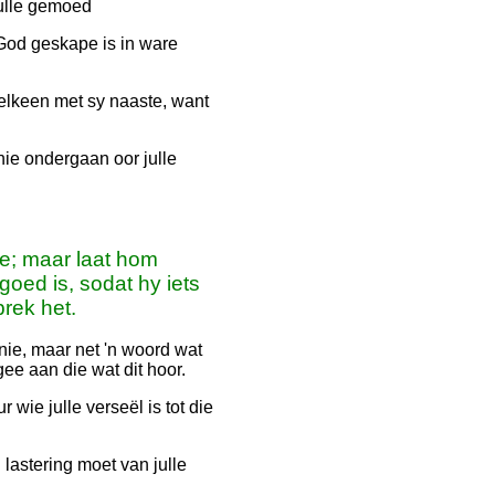
julle gemoed
God geskape is in ware
 elkeen met sy naaste, want
nie ondergaan oor julle
ie; maar laat hom
goed is, sodat hy iets
rek het.
nie, maar net 'n woord wat
gee aan die wat dit hoor.
wie julle verseël is tot die
lastering moet van julle