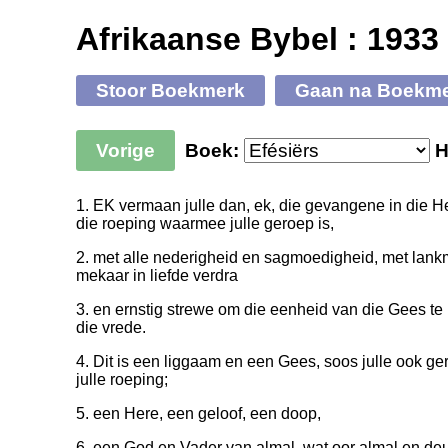
Afrikaanse Bybel : 1933
Stoor Boekmerk
Gaan na Boekm
Vorige
Boek:
H
1. EK vermaan julle dan, ek, die gevangene in die 
die roeping waarmee julle geroep is,
2. met alle nederigheid en sagmoedigheid, met lankm
mekaar in liefde verdra
3. en ernstig strewe om die eenheid van die Gees t
die vrede.
4. Dit is een liggaam en een Gees, soos julle ook ge
julle roeping;
5. een Here, een geloof, een doop,
6. een God en Vader van almal, wat oor almal en deur 