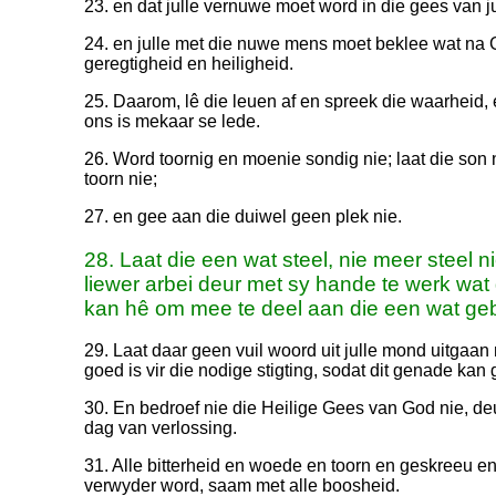
23. en dat julle vernuwe moet word in die gees van 
24. en julle met die nuwe mens moet beklee wat na 
geregtigheid en heiligheid.
25. Daarom, lê die leuen af en spreek die waarheid,
ons is mekaar se lede.
26. Word toornig en moenie sondig nie; laat die son 
toorn nie;
27. en gee aan die duiwel geen plek nie.
28. Laat die een wat steel, nie meer steel n
liewer arbei deur met sy hande te werk wat 
kan hê om mee te deel aan die een wat geb
29. Laat daar geen vuil woord uit julle mond uitgaan 
goed is vir die nodige stigting, sodat dit genade kan 
30. En bedroef nie die Heilige Gees van God nie, deur 
dag van verlossing.
31. Alle bitterheid en woede en toorn en geskreeu en 
verwyder word, saam met alle boosheid.