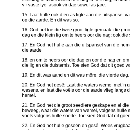
vir vaste tye, asook vir dae sowel as jare.
15. Laat hulle ook dien as ligte aan die uitspansel v
op die aarde. En dit was so.
16. God het toe die twee groot ligte gemaak: die groo
dag en die klein lig om te heers oor die nag; ook die s
17. En God het hulle aan die uitspansel van die heme
die aarde
18. en om te heers oor die dag en oor die nag en om
die lig en die duisternis. Toe sien God dat dit goed w
19. En dit was aand en dit was môre, die vierde dag.
20. En God het gesê: Laat die waters wemel met '
wesens, en laat die voëls oor die aarde vlieg langs d
hemel.
21. En God het die groot seediere geskape en al di
beweeg, waar die waters van wemel, volgens hulle so
voëls volgens hulle soorte. Toe sien God dat dit goe
22. En God het hulle geseën en gesê: Wees vrugbaa