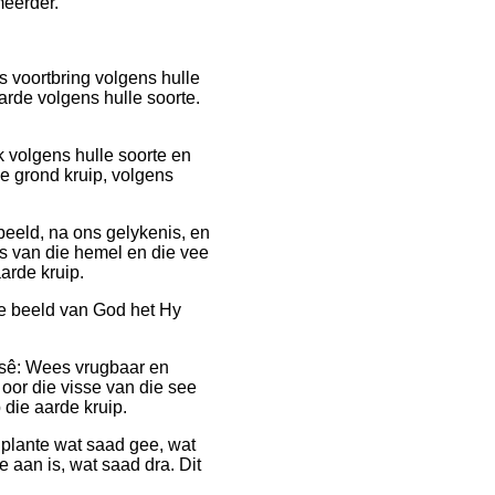
meerder.
 voortbring volgens hulle
arde volgens hulle soorte.
 volgens hulle soorte en
ie grond kruip, volgens
eeld, na ons gelykenis, en
̈ls van die hemel en die vee
arde kruip.
e beeld van God het Hy
esê: Wees vrugbaar en
oor die visse van die see
 die aarde kruip.
e plante wat saad gee, wat
 aan is, wat saad dra. Dit