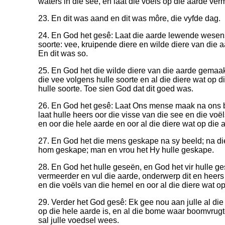
waters in die see, en laat die voëls op die aarde ver
23. En dit was aand en dit was môre, die vyfde dag.
24. En God het gesê: Laat die aarde lewende wesens
soorte: vee, kruipende diere en wilde diere van die a
En dit was so.
25. En God het die wilde diere van die aarde gemaak
die vee volgens hulle soorte en al die diere wat op d
hulle soorte. Toe sien God dat dit goed was.
26. En God het gesê: Laat Ons mense maak na ons b
laat hulle heers oor die visse van die see en die voe
en oor die hele aarde en oor al die diere wat op die a
27. En God het die mens geskape na sy beeld; na di
hom geskape; man en vrou het Hy hulle geskape.
28. En God het hulle geseën, en God het vir hulle g
vermeerder en vul die aarde, onderwerp dit en heers 
en die voëls van die hemel en oor al die diere wat op
29. Verder het God gesê: Ek gee nou aan julle al di
op die hele aarde is, en al die bome waar boomvrugte
sal julle voedsel wees.