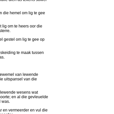
an die hemel om lig te gee
t lig om te heers oor die
terre.
l gestel om lig te gee op
 skeiding te maak tussen
as.
n gewemel van lewende
ie uitspansel van die
e lewende wesens wat
orte; en al die gevleuelde
d was.
r en vermeerder en vul die