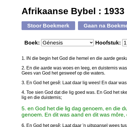
Afrikaanse Bybel : 1933
Stoor Boekmerk
Gaan na Boekm
Boek:
Hoofstuk:
1. IN die begin het God die hemel en die aarde gesk
2. En die aarde was woes en leeg, en duisternis was 
Gees van God het gesweef op die waters.
3. En God het gesê: Laat daar lig wees! En daar was 
4. Toe sien God dat die lig goed was. En God het sk
lig en die duisternis;
5. en God het die lig dag genoem, en die du
genoem. En dit was aand en dit was môre, 
6. En God het gesê: Laat daar 'n uitspansel wees tuss