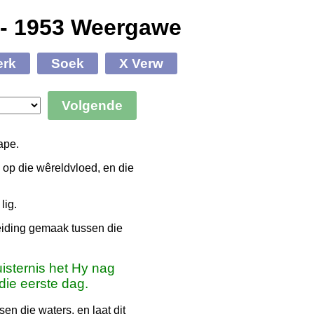
 - 1953 Weergawe
erk
Soek
X Verw
Volgende
ape.
op die wêreldvloed, en die
lig.
eiding gemaak tussen die
isternis het Hy nag
die eerste dag.
en die waters, en laat dit