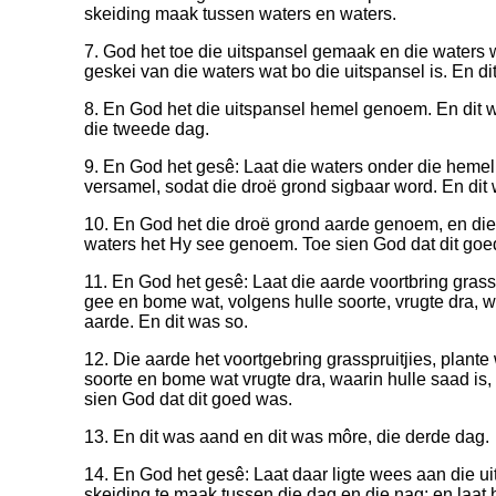
skeiding maak tussen waters en waters.
7. God het toe die uitspansel gemaak en die waters w
geskei van die waters wat bo die uitspansel is. En di
8. En God het die uitspansel hemel genoem. En dit w
die tweede dag.
9. En God het gesê: Laat die waters onder die hemel
versamel, sodat die droë grond sigbaar word. En dit
10. En God het die droë grond aarde genoem, en di
waters het Hy see genoem. Toe sien God dat dit goe
11. En God het gesê: Laat die aarde voortbring grass
gee en bome wat, volgens hulle soorte, vrugte dra, wa
aarde. En dit was so.
12. Die aarde het voortgebring grasspruitjies, plant
soorte en bome wat vrugte dra, waarin hulle saad is,
sien God dat dit goed was.
13. En dit was aand en dit was môre, die derde dag.
14. En God het gesê: Laat daar ligte wees aan die u
skeiding te maak tussen die dag en die nag; en laat 